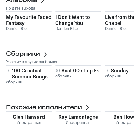
Альбомы
По дате выхода
My Favourite Faded
I Don't Want to
Live from th
Fantasy
Change You
Chapel
Damien Rice
Damien Rice
Damien Rice
Сборники
Участие в других альбомах
100 Greatest
Best 00s Pop Ever
Sunday
Summer Songs
сборник
сборник
сборник
Похожие исполнители
Glen Hansard
Ray Lamontagne
Ben How
Иностранная
Иностранная
Иностран