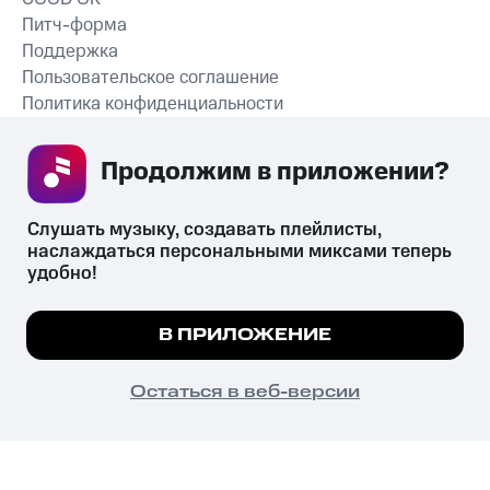
Питч-форма
Поддержка
Пользовательское соглашение
Политика конфиденциальности
Рекомендательные технологии
Продолжим в приложении? 
СКАЧАТЬ ПРИЛОЖЕНИЕ
Слушать музыку, создавать плейлисты, 
наслаждаться персональными миксами теперь 
удобно!
Незаконное потребление наркотических средств,
психотропных веществ, их аналогов причиняет вред здоровью,
Мы используем куки, чтобы на сайте все
В ПРИЛОЖЕНИЕ
их незаконный оборот запрещён и влечёт установленную
работало.
Подробнее
законодательством ответственность.
© 2026 ООО «КИОН».
ПОНЯТНО
Остаться в веб-версии
Все права защищены
18+
Главная
В приложение
Избранное