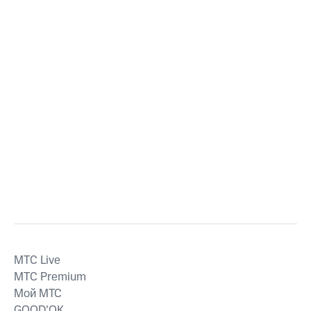
MTС Live
MTС Premium
Мой МТС
GOOD’OK