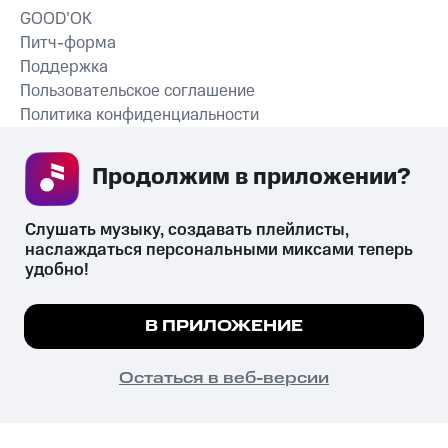
GOOD’OK
Питч-форма
Поддержка
Пользовательское соглашение
Политика конфиденциальности
Рекомендательные технологии
Продолжим в приложении? 
СКАЧАТЬ ПРИЛОЖЕНИЕ
Слушать музыку, создавать плейлисты, 
наслаждаться персональными миксами теперь 
удобно!
Незаконное потребление наркотических средств,
психотропных веществ, их аналогов причиняет вред здоровью,
Мы используем куки, чтобы на сайте все
В ПРИЛОЖЕНИЕ
их незаконный оборот запрещён и влечёт установленную
работало.
Подробнее
законодательством ответственность.
© 2026 ООО «КИОН».
ПОНЯТНО
Остаться в веб-версии
Все права защищены
18+
Главная
В приложение
Избранное