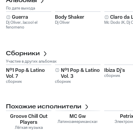
Альбомы
По дате выхода
Guerra
Body Shaker
Claro da 
Dj Oliver
,
Jacool el
Dj Oliver
Mc Dodo JK
,
Dj O
fenomeno
Сборники
Участие в других альбомах
Nº1 Pop & Latino
Nº1 Pop & Latino
Ibiza Dj's
Vol. 7
Vol. 3
сборник
сборник
сборник
Похожие исполнители
Groove Chill Out
MC Gw
Petri
Players
Латиноамериканская
Электрон
Лёгкая музыка