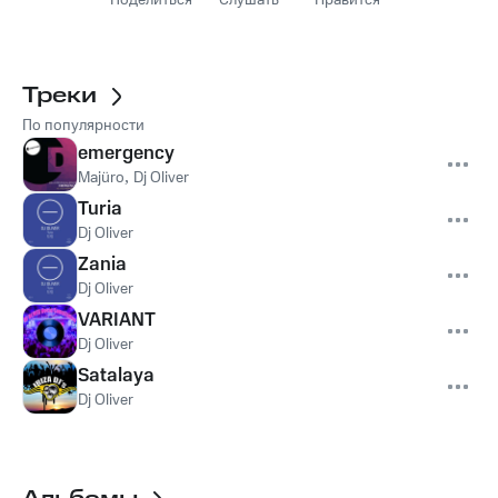
Поделиться
Слушать
Нравится
Треки
По популярности
emergency
Majüro
,
Dj Oliver
Turia
Dj Oliver
Zania
Dj Oliver
VARIANT
Dj Oliver
Satalaya
Dj Oliver