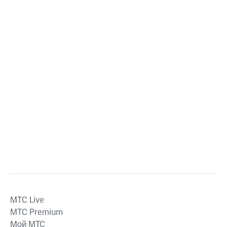
MTС Live
MTС Premium
Мой МТС