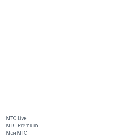
MTС Live
MTС Premium
Мой МТС