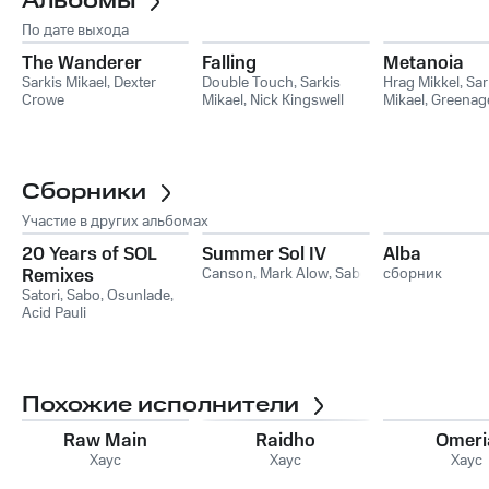
Альбомы
По дате выхода
The Wanderer
Falling
Metanoia
Sarkis Mikael
,
Dexter
Double Touch
,
Sarkis
Hrag Mikkel
,
Sar
Crowe
Mikael
,
Nick Kingswell
Mikael
,
Greenag
Сборники
Участие в других альбомах
20 Years of SOL
Summer Sol IV
Alba
Remixes
Canson
,
Mark Alow
,
Sabo
сборник
Satori
,
Sabo
,
Osunlade
,
Acid Pauli
Похожие исполнители
Raw Main
Raidho
Omeri
Хаус
Хаус
Хаус