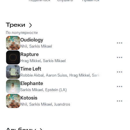
Поделиться
Слушать
Нравится
Треки
По популярности
Oudiology
Nhii
,
Sarkis Mikael
Rapture
Hrag Mikkel
,
Sarkis Mikael
Time Left
Robbie Akbal
,
Aaron Suiss
,
Hrag Mikkel
,
Sarkis Mikael
Elephante
Sarkis Mikael
,
Epstein (LA)
Kotosis
Nhii
,
Sarkis Mikael
,
Juandros