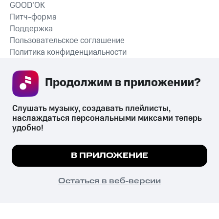
GOOD’OK
Питч-форма
Поддержка
Пользовательское соглашение
Политика конфиденциальности
Рекомендательные технологии
Продолжим в приложении? 
СКАЧАТЬ ПРИЛОЖЕНИЕ
Слушать музыку, создавать плейлисты, 
наслаждаться персональными миксами теперь 
удобно!
Незаконное потребление наркотических средств,
психотропных веществ, их аналогов причиняет вред здоровью,
Мы используем куки, чтобы на сайте все
В ПРИЛОЖЕНИЕ
их незаконный оборот запрещён и влечёт установленную
работало.
Подробнее
законодательством ответственность.
© 2026 ООО «КИОН».
ПОНЯТНО
Остаться в веб-версии
Все права защищены
18+
Главная
В приложение
Избранное