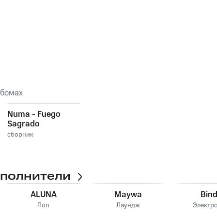
ьбомах
Numa - Fuego
Sagrado
сборник
сполнители
ALUNA
Maywa
Bind
Поп
Лаундж
Электр