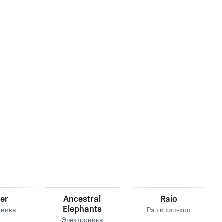
er
Ancestral
Raio
Elephants
оника
Рэп и хип-хоп
Электроника