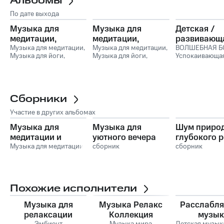
Альбомы
По дате выхода
Музыка для
Музыка для
Детская /
медитации,
медитации,
развивающ
Музыка для
Музыка для медитации
,
релаксации,
Музыка для медитации
,
Детская
ВОЛШЕБНАЯ Б
Музыка для йоги
,
Музыка для йоги
,
Успокаивающа
йоги,Музыка для
вхождения в
Музыка для сна
,
Музыка для сна
,
музыка
,
Танце
сна,Успокаивающая
астрал и
Успокаивающая
Успокаивающая
Музыка
,
Гармо
музыка,Meditation
осознанное
музыка
,
Meditation
музыка
,
Meditation
музыки
,
Музык
Music,Расслабляющая
Music
,
Расслабляющая
сновидение
Music
,
Расслабляющая
магазинов
,
Вос
Музыка для Сна
Музыка для Сна
музыка
Сборники
Музыка для Сна
Участие в других альбомах
Музыка для
Музыка для
Шум приро
медитации и
уютного вечера
глубокого 
музыка для
Музыка для медитации
дома —
сборник
сборник
расслабления 2
расслабление,
тепло и
спокойные мысли
Похожие исполнители
Музыка для
Музыка Релакс
Расслабл
релаксации
Коллекция
музык
Эмбиент
Музыка мира
Детская музык