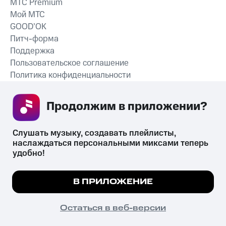
MTС Premium
Мой МТС
GOOD’OK
Питч-форма
Поддержка
Пользовательское соглашение
Политика конфиденциальности
Рекомендательные технологии
Продолжим в приложении? 
СКАЧАТЬ ПРИЛОЖЕНИЕ
Слушать музыку, создавать плейлисты, 
наслаждаться персональными миксами теперь 
удобно!
Незаконное потребление наркотических средств,
психотропных веществ, их аналогов причиняет вред здоровью,
Мы используем куки, чтобы на сайте все
В ПРИЛОЖЕНИЕ
их незаконный оборот запрещён и влечёт установленную
работало.
Подробнее
законодательством ответственность.
© 2026 ООО «КИОН».
ПОНЯТНО
Остаться в веб-версии
Все права защищены
18+
Главная
В приложение
Избранное