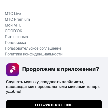
MTС Live
MTС Premium
Мой МТС
GOOD’OK
Питч-форма
Поддержка
Пользовательское соглашение
Политика конфиденциальности
Рекомендательные технологии
Продолжим в приложении? 
СКАЧАТЬ ПРИЛОЖЕНИЕ
Слушать музыку, создавать плейлисты, 
наслаждаться персональными миксами теперь 
удобно!
Незаконное потребление наркотических средств,
психотропных веществ, их аналогов причиняет вред здоровью,
Мы используем куки, чтобы на сайте все
В ПРИЛОЖЕНИЕ
их незаконный оборот запрещён и влечёт установленную