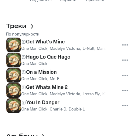
Поделиться
Слушать
Нравится
Треки
По популярности
Get What's Mine
One Man Click
,
Madelyn Victoria
,
E-Nutt
,
Manuel G
Hago Lo Que Hago
One Man Click
On a Mission
One Man Click
,
Mc-E
Get Whats Mine 2
One Man Click
,
Madelyn Victoria
,
Losso Fly
,
King Skeme
You In Danger
One Man Click
,
Charlie D
,
Double L