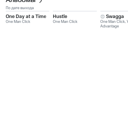
Альбомы
По дате выхода
One Day at a Time
Hustle
Swagga
One Man Click
One Man Click
One Man Click
,
Advantage