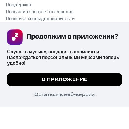
Поддержка
Пользовательское соглашение
Политика конфиденциальности
Рекомендательные технологии
Продолжим в приложении? 
СКАЧАТЬ ПРИЛОЖЕНИЕ
Слушать музыку, создавать плейлисты, 
наслаждаться персональными миксами теперь 
удобно!
Незаконное потребление наркотических средств,
психотропных веществ, их аналогов причиняет вред здоровью,
Мы используем куки, чтобы на сайте все
В ПРИЛОЖЕНИЕ
их незаконный оборот запрещён и влечёт установленную
работало.
Подробнее
законодательством ответственность.
© 2026 ООО «КИОН».
ПОНЯТНО
Остаться в веб-версии
Все права защищены
18+
Главная
В приложение
Избранное