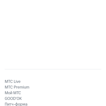
MTС Live
MTС Premium
Мой МТС
GOOD’OK
Питч-форма