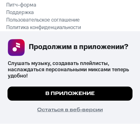
Питч-форма
Поддержка
Пользовательское соглашение
Политика конфиденциальности
Рекомендательные технологии
Продолжим в приложении? 
СКАЧАТЬ ПРИЛОЖЕНИЕ
Слушать музыку, создавать плейлисты, 
наслаждаться персональными миксами теперь 
удобно!
Незаконное потребление наркотических средств,
психотропных веществ, их аналогов причиняет вред здоровью,
Мы используем куки, чтобы на сайте все
В ПРИЛОЖЕНИЕ
их незаконный оборот запрещён и влечёт установленную
работало.
Подробнее
законодательством ответственность.
© 2026 ООО «КИОН».
ПОНЯТНО
Остаться в веб-версии
Все права защищены
18+
Главная
В приложение
Избранное