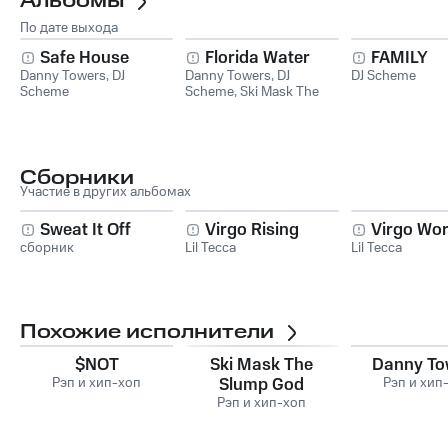
Альбомы
По дате выхода
Safe House
Florida Water
FAMILY
Danny Towers
,
DJ
Danny Towers
,
DJ
DJ Scheme
Scheme
Scheme
,
Ski Mask The
Slump God
Сборники
Участие в других альбомах
Sweat It Off
Virgo Rising
Virgo Wor
сборник
Lil Tecca
Lil Tecca
Похожие исполнители
$NOT
Ski Mask The
Danny To
Рэп и хип-хоп
Slump God
Рэп и хип
Рэп и хип-хоп