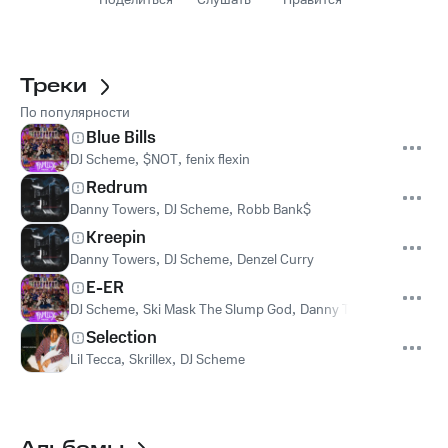
Поделиться
Слушать
Нравится
Треки
По популярности
Blue Bills
DJ Scheme
,
$NOT
,
fenix flexin
Redrum
Danny Towers
,
DJ Scheme
,
Robb Bank$
Kreepin
Danny Towers
,
DJ Scheme
,
Denzel Curry
E-ER
DJ Scheme
,
Ski Mask The Slump God
,
Danny Towers
,
Lil Yacht
Selection
Lil Tecca
,
Skrillex
,
DJ Scheme