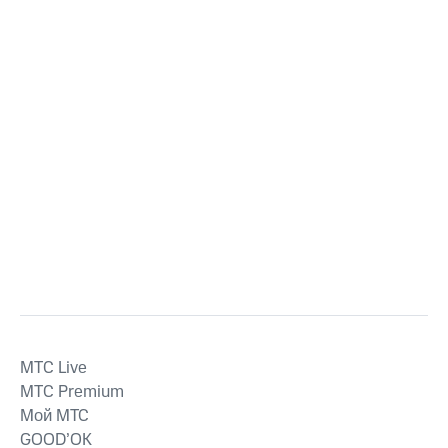
MTС Live
MTС Premium
Мой МТС
GOOD’OK