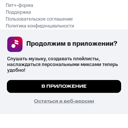
Питч-форма
Поддержка
Пользовательское соглашение
Политика конфиденциальности
Рекомендательные технологии
Продолжим в приложении? 
СКАЧАТЬ ПРИЛОЖЕНИЕ
Слушать музыку, создавать плейлисты, 
наслаждаться персональными миксами теперь 
удобно!
Незаконное потребление наркотических средств,
психотропных веществ, их аналогов причиняет вред здоровью,
Мы используем куки, чтобы на сайте все
В ПРИЛОЖЕНИЕ
их незаконный оборот запрещён и влечёт установленную
работало.
Подробнее
законодательством ответственность.
© 2026 ООО «КИОН».
ПОНЯТНО
Остаться в веб-версии
Все права защищены
18+
Главная
В приложение
Избранное