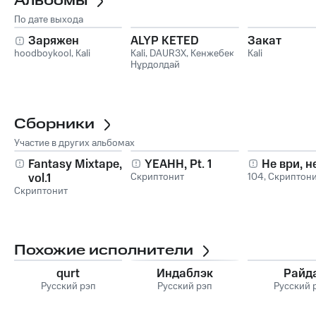
Альбомы
По дате выхода
Заряжен
ALYP KETED
Закат
hoodboykool
,
Kali
Kali
,
DAUR3X
,
Кенжебек
Kali
Нұрдолдай
Сборники
Участие в других альбомах
Fantasy Mixtape,
YEAHH, Pt. 1
Не ври, н
vol.1
Скриптонит
104
,
Скриптон
Скриптонит
Похожие исполнители
qurt
Индаблэк
Райд
Русский рэп
Русский рэп
Русский 