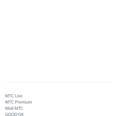
MTС Live
MTС Premium
Мой МТС
GOOD’OK