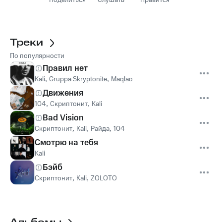
Поделиться
Слушать
Нравится
Треки
По популярности
Правил нет
Kali
,
Gruppa Skryptonite
,
Maqlao
Движения
104
,
Скриптонит
,
Kali
Bad Vision
Скриптонит
,
Kali
,
Райда
,
104
Смотрю на тебя
Kali
Бэйб
Скриптонит
,
Kali
,
ZOLOTO