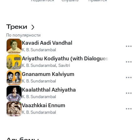
Поделиться
Слушать
Нравится
Треки
По популярности
Kavadi Aadi Vandhal
K. B. Sundarambal
Ariyathu Kodiyathu (with Dialogues)
K. B. Sundarambal
,
Savitri
Gnanamum Kalviyum
K. B. Sundarambal
Kaalaththal Azhiyatha
K. B. Sundarambal
Vaazhkkai Ennum
K. B. Sundarambal