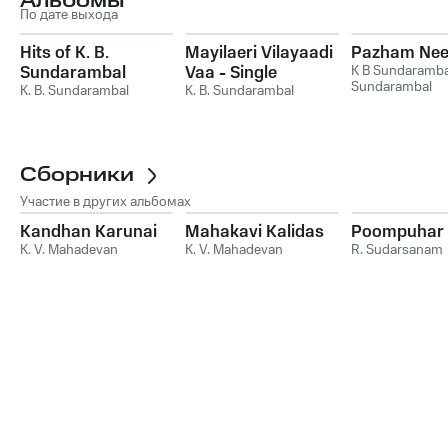
Альбомы
По дате выхода
Hits of K. B.
Mayilaeri Vilayaadi
Pazham Nee
Sundarambal
Vaa - Single
K B Sundaramba
Sundarambal
K. B. Sundarambal
K. B. Sundarambal
Сборники
Участие в других альбомах
Kandhan Karunai
Mahakavi Kalidas
Poompuhar
K. V. Mahadevan
K. V. Mahadevan
R. Sudarsanam