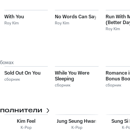
With You
No Words Can Say
Run With 
(Better Da
Roy Kim
Roy Kim
Kim)
Roy Kim
ьбомах
Sold Out On You
While You Were
Romance i
Sleeping
Bonus Bo
сборник
сборник
сборник
сполнители
Kim Feel
Jung Seung Hwan
Sung Si
K-Pop
K-Pop
K-P