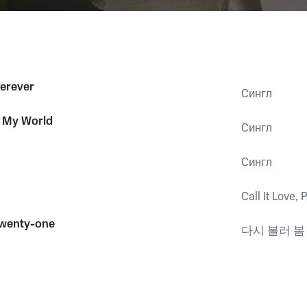
erever
Сингл
o My World
Сингл
Сингл
Call It Love, P
Twenty-one
다시 불러 봄 - 