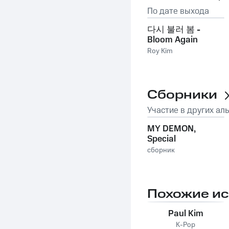
По дате выхода
다시 불러 봄 -
Bloom Again
Roy Kim
Сборники
Участие в других ал
MY DEMON,
Special
сборник
Похожие и
Paul Kim
K-Pop