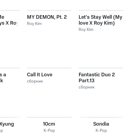
Me
MY DEMON, Pt. 2
Let's Stay Well (My
ys X Roy
love X Roy Kim)
Roy Kim
Roy Kim
s a
Call It Love
Fantastic Duo 2
ok
Part.13
сборник
сборник
 Kyung
10cm
Sondia
op
K-Pop
K-Pop