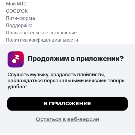
Мой МТС
GOOD’OK
Питч-форма
Поддержка
Пользовательское соглашение
Политика конфиденциальности
Рекомендательные технологии
Продолжим в приложении? 
СКАЧАТЬ ПРИЛОЖЕНИЕ
Слушать музыку, создавать плейлисты, 
наслаждаться персональными миксами теперь 
удобно!
Незаконное потребление наркотических средств,
психотропных веществ, их аналогов причиняет вред здоровью,
Мы используем куки, чтобы на сайте все
В ПРИЛОЖЕНИЕ
их незаконный оборот запрещён и влечёт установленную
работало.
Подробнее
законодательством ответственность.
© 2026 ООО «КИОН».
ПОНЯТНО
Остаться в веб-версии
Все права защищены
18+
Главная
В приложение
Избранное