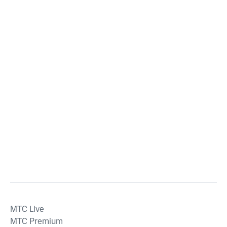
MTС Live
MTС Premium