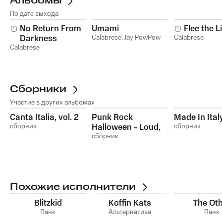
Альбомы
По дате выхода
No Return From
Umami
Flee the L
Darkness
Calabrese
,
Jay PowPow
Calabrese
Calabrese
Сборники
Участие в других альбомах
Canta Italia, vol. 2
Punk Rock
Made In Italy
сборник
Halloween - Loud,
сборник
Fast & Scary!
сборник
Похожие исполнители
Blitzkid
Koffin Kats
The Ot
Панк
Альтернатива
Панк