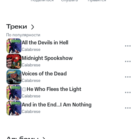
Поделиться
Слушать
Нравится
Треки
По популярности
All the Devils in Hell
Calabrese
Midnight Spookshow
Calabrese
Voices of the Dead
Calabrese
He Who Flees the Light
Calabrese
And in the End...I Am Nothing
Calabrese