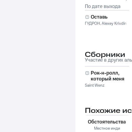
По дате выхода
Оставь
ГУДРОН
,
Alexey Krivdin
Сборники
Участие в других ал
Рок-н-ролл,
который меня
убивает 2
Saint Wenz
Похожие и
Обстоятельства
Местное инди