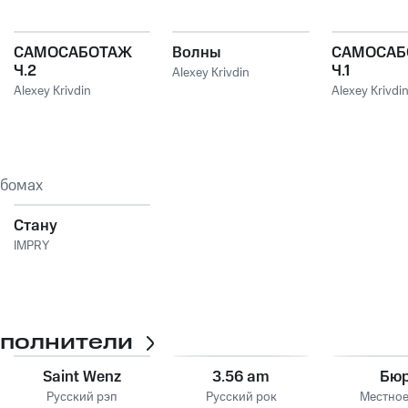
САМОСАБОТАЖ
Волны
САМОСАБ
Ч.2
Ч.1
Alexey Krivdin
Alexey Krivdin
Alexey Krivdi
ьбомах
Стану
IMPRY
сполнители
Saint Wenz
3.56 am
Бю
Русский рэп
Русский рок
Местное