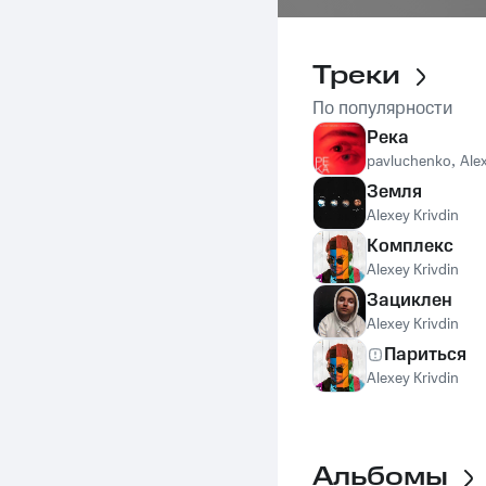
Треки
По популярности
Река
pavluchenko
,
Ale
Земля
Alexey Krivdin
Комплекс
Alexey Krivdin
Зациклен
Alexey Krivdin
Париться
Alexey Krivdin
Альбомы