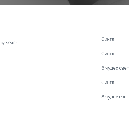
Сингл
xey Krivdin
Сингл
8 чудес све
Сингл
8 чудес све