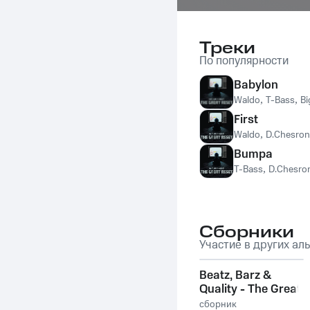
Треки
По популярности
Babylon
Waldo
,
T-Bass
,
Bi
First
Waldo
,
D.Chesron
Bumpa
T-Bass
,
D.Chesro
Сборники
Участие в других ал
Beatz, Barz &
Quality - The Great
Reset
сборник