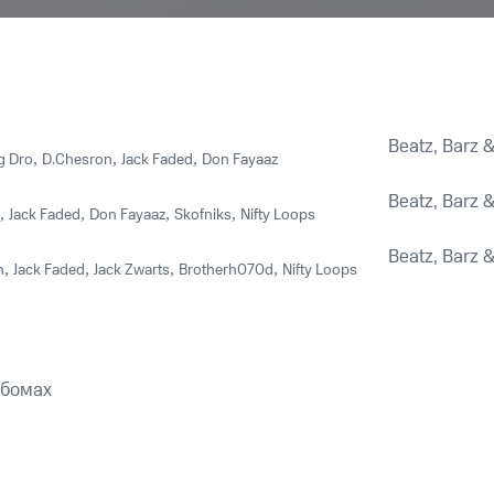
Beatz, Barz &
g Dro
,
D.Chesron
,
Jack Faded
,
Don Fayaaz
Beatz, Barz &
,
Jack Faded
,
Don Fayaaz
,
Skofniks
,
Nifty Loops
Beatz, Barz &
n
,
Jack Faded
,
Jack Zwarts
,
Brotherh070d
,
Nifty Loops
ьбомах