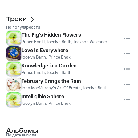
Треки
По популярности
The Fig's Hidden Flowers
Prince Enoki
,
Jocelyn Barth
,
Jackson Welchner
Love Is Everywhere
Jocelyn Barth
,
Prince Enoki
Knowledge is a Garden
Prince Enoki
,
Jocelyn Barth
February Brings the Rain
John MacMurchy's Art Of Breath
,
Jocelyn Barth
,
Jon MacMurch
Intelligible Sphere
Jocelyn Barth
,
Prince Enoki
Альбомы
По дате выхода