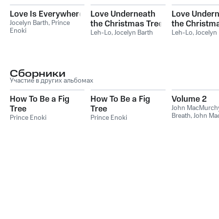
Love Is Everywhere
Love Underneath
Love Under
Jocelyn Barth
,
Prince
the Christmas Tree
the Christm
Enoki
- Radio Version
Leh-Lo
,
Jocelyn Barth
Leh-Lo
,
Jocelyn
Сборники
Участие в других альбомах
How To Be a Fig
How To Be a Fig
Volume 2
Tree
Tree
John MacMurchy
Breath
,
John Ma
Prince Enoki
Prince Enoki