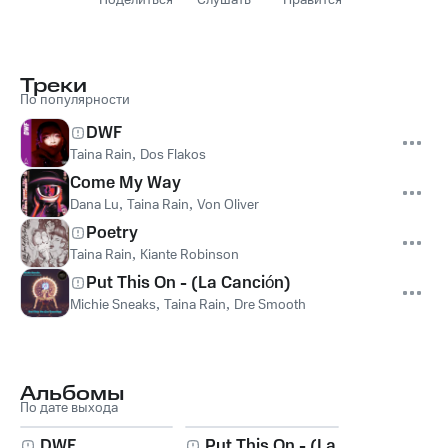
Поделиться
Слушать
Нравится
Треки
По популярности
DWF
Taina Rain
,
Dos Flakos
Come My Way
Dana Lu
,
Taina Rain
,
Von Oliver
Poetry
Taina Rain
,
Kiante Robinson
Put This On - (La Canción)
Michie Sneaks
,
Taina Rain
,
Dre Smooth
Альбомы
По дате выхода
DWF
Put This On - (La