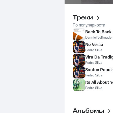
Треки
По популярности
Back To Back
Danniel Selfmade
No Verão
Pedro Silva
Vira Da Tradi
Pedro Silva
Santos Popul
Pedro Silva
Its All About 
Pedro Silva
Альбомы