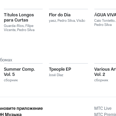
Títulos Longos
Flor do Dia
ÁGUA VIVA
para Curtas
yasz
,
Pedro Silva
,
Visão
Caio Tonietto
Canções
Pedro Silva
Guarda-Rios
,
Filipe
Vicente
,
Pedro Silva
ьбомах
Summer Comp.
Tpeople EP
Various Art
Vol. 5
Vol. 2
José Diaz
сборник
сборник
ановите приложение
MTС Live
Н Музыка
MTС Prem