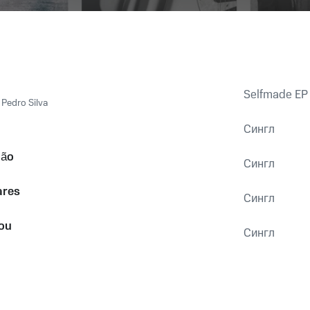
Selfmade EP
,
Pedro Silva
Сингл
ção
Сингл
ares
Сингл
You
Сингл