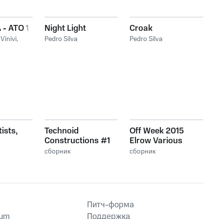
 - ATO 1
Night Light
Croak
,
Vinivi
,
Pedro Silva
Pedro Silva
ists,
Technoid
Off Week 2015
Constructions #1
Elrow Various
Artist
сборник
сборник
Питч-форма
ium
Поддержка