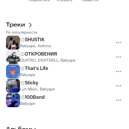
Поделиться
Слушать
Нравится
Треки
По популярности
SHUSTIK
Babyape
,
Asthma
ОТКРОВЕНИЯ
QUATRO
,
EIGHTSKILL
,
Babyape
That's Life
Babyape
Sticky
Luh Nikko
,
Babyape
100Band
Babyape