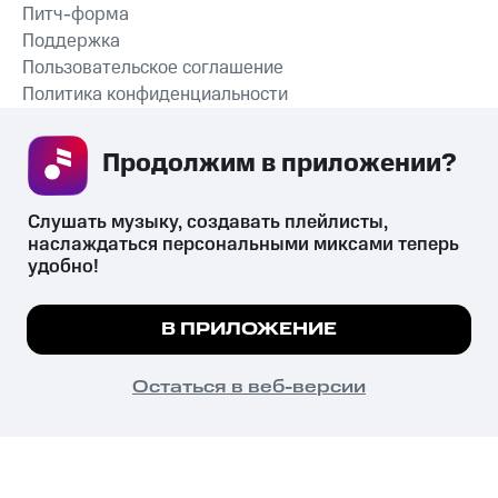
Питч-форма
Поддержка
Пользовательское соглашение
Политика конфиденциальности
Рекомендательные технологии
Продолжим в приложении? 
СКАЧАТЬ ПРИЛОЖЕНИЕ
Слушать музыку, создавать плейлисты, 
наслаждаться персональными миксами теперь 
удобно!
Незаконное потребление наркотических средств,
психотропных веществ, их аналогов причиняет вред здоровью,
Мы используем куки, чтобы на сайте все
В ПРИЛОЖЕНИЕ
их незаконный оборот запрещён и влечёт установленную
работало.
Подробнее
законодательством ответственность.
© 2026 ООО «КИОН».
ПОНЯТНО
Остаться в веб-версии
Все права защищены
18+
Главная
В приложение
Избранное