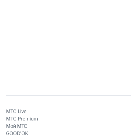
MTС Live
MTС Premium
Мой МТС
GOOD’OK