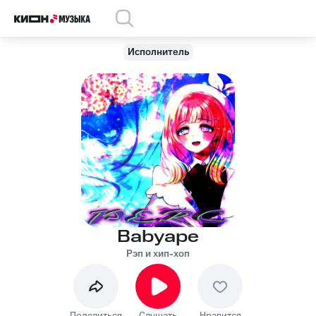
Исполнитель
Babyape
Рэп и хип-хоп