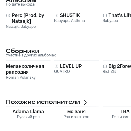
Альбомы
По дате выхода
Perc [Prod. by
SHUSTIK
That's Lif
Natsajk]
Babyape
,
Asthma
Babyape
Natsajk
,
Babyape
Сборники
Участие в других альбомах
Меланхоличная
LEVEL UP
Big 2Forev
рапсодия
QUATRO
Rich2lit
Roman Polansky
Похожие исполнители
Adama Llama
мс ваня
ГВА
Русский рэп
Рэп и хип-хоп
Рэп и хип