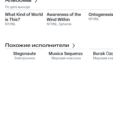
Альбомы
По дате выхода
What Kind of World
Awareness of the
Ontogenesi
is This?
Wind Within
NTHNL
NTHNL
NTHNL
,
Sphente
Похожие исполнители
Stegonaute
Musica Sequenza
Burak Öz
Электроника
Мировая классика
Мировая кл