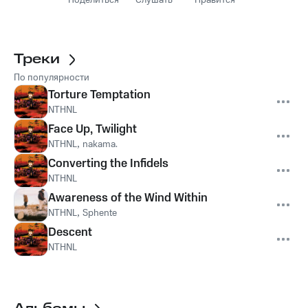
Поделиться
Слушать
Нравится
Треки
По популярности
Torture Temptation
NTHNL
Face Up, Twilight
NTHNL
,
nakama.
Converting the Infidels
NTHNL
Awareness of the Wind Within
NTHNL
,
Sphente
Descent
NTHNL