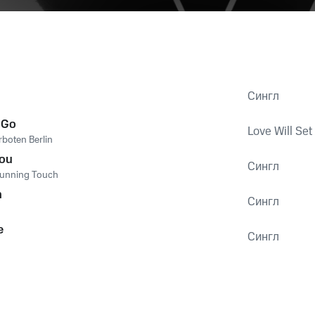
Сингл
 Go
Love Will Set
rboten Berlin
You
Сингл
unning Touch
h
Сингл
e
Сингл