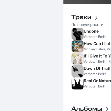
Треки
По популярности
Undone
Verboten Berlin
How Can I Let
Monkey Safari
,
Ve
If I Give It To 
Verboten Berlin
,
R
Dawn Of Trut
Verboten Berlin
Real Or Natur
Verboten Berlin
Альбомы