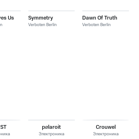
ves Us
Symmetry
Dawn Of Truth
in
Verboten Berlin
Verboten Berlin
IST
pølaroit
Crouwel
оника
Электроника
Электроника