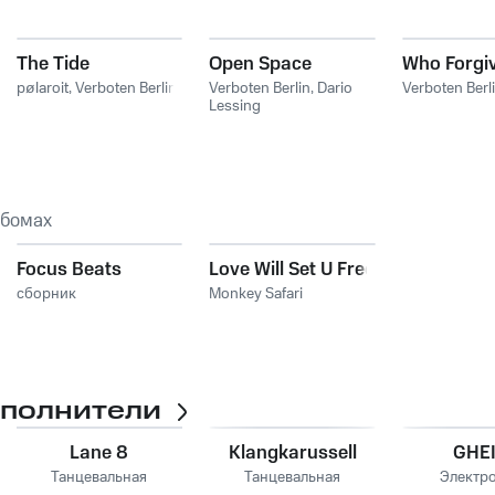
The Tide
Open Space
Who Forgi
pølaroit
,
Verboten Berlin
Verboten Berlin
,
Dario
Verboten Berl
Lessing
ьбомах
Focus Beats
Love Will Set U Free
сборник
Monkey Safari
сполнители
Lane 8
Klangkarussell
GHE
Танцевальная
Танцевальная
Электр