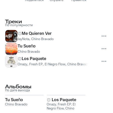
Поделиться
Слушать
Нравится
Треки
По популярности
Me Quieren Ver
JayNota
,
Chino Bravado
Tu Sueño
Chino Bravado
Los Paquete
Onazy
,
Fresh EP
,
El Negro Flow
,
Chino Bravado
,
El Fresh Boy
Альбомы
По дате выхода
Tu Sueño
Los Paquete
Chino Bravado
Onazy
,
Fresh EP
,
El
Negro Flow
,
Chino
Bravado
,
El Fresh Boy