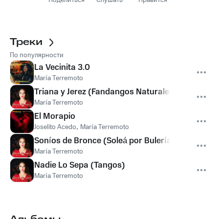
Поделиться
Слушать
Нравится
Треки
По популярности
La Vecinita 3.0
María Terremoto
Triana y Jerez (Fandangos Naturales)
María Terremoto
El Morapio
Joselito Acedo
,
María Terremoto
Soníos de Bronce (Soleá por Bulerías)
María Terremoto
Nadie Lo Sepa (Tangos)
María Terremoto