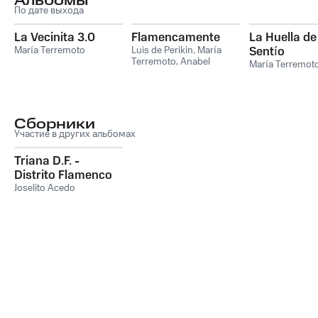
Альбомы
По дате выхода
La Vecinita 3.0
Flamencamente
La Huella de
María Terremoto
Luis de Perikin
,
María
Sentío
Terremoto
,
Anabel
María Terremot
Valencia
,
Sara Sanchez
Сборники
Участие в других альбомах
Triana D.F. -
Distrito Flamenco
Joselito Acedo