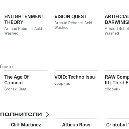
ENLIGHTENMENT
VISION QUEST
ARTIFICIA
THEORY
DARWINI
Arnaud Rebotini
,
Acid
Washed
Arnaud Rebotini
,
Acid
Arnaud Rebot
Washed
Washed
ьбомах
The Age Of
VOID: Techno Issue
RAW Compi
s
Consent
III | Third 
сборник
Bronski Beat
сборник
сполнители
Cliff Martinez
Atticus Ross
Cristobal 