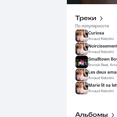
Треки
По популярности
Curiosa
Arnaud Rebotini
Noircissement
Arnaud Rebotini
Smalltown Bo
Bronski Beat
,
Arna
Les deux ama
Arnaud Rebotini
Marie lit sa le
Arnaud Rebotini
Альбомы