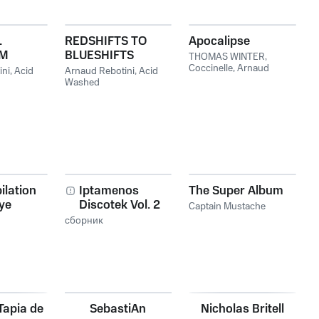
L
REDSHIFTS TO
Apocalipse
SM
BLUESHIFTS
THOMAS WINTER
,
Coccinelle
,
Arnaud
ini
,
Acid
Arnaud Rebotini
,
Acid
Rebotini
Washed
lation
Iptamenos
The Super Album
Eye
Discotek Vol. 2
Captain Mustache
сборник
Tapia de
SebastiAn
Nicholas Britell