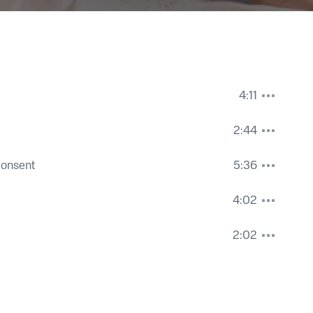
4:11
2:44
Consent
5:36
4:02
2:02