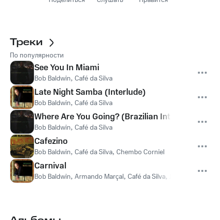
Поделиться
Слушать
Нравится
Треки
По популярности
See You In Miami
Bob Baldwin
,
Café da Silva
Late Night Samba (Interlude)
Bob Baldwin
,
Café da Silva
Where Are You Going? (Brazilian Interlude)
Bob Baldwin
,
Café da Silva
Cafezino
Bob Baldwin
,
Café da Silva
,
Chembo Corniel
Carnival
Bob Baldwin
,
Armando Marçal
,
Café da Silva
,
Juliano Zanoni