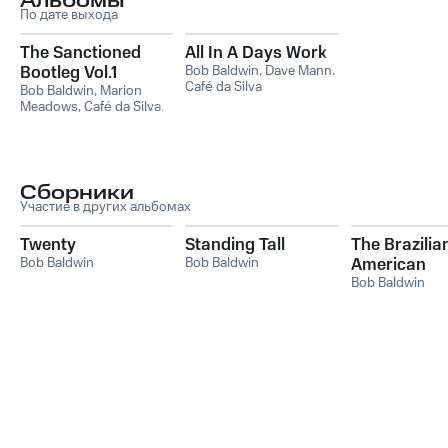
Альбомы
По дате выхода
The Sanctioned
All In A Days Work
Bootleg Vol.1
Bob Baldwin
,
Dave Mann
,
Café da Silva
Bob Baldwin
,
Marion
Meadows
,
Café da Silva
,
Chembo Corniel
Сборники
Участие в других альбомах
Twenty
Standing Tall
The Brazilia
Bob Baldwin
Bob Baldwin
American
Soundtrack
Bob Baldwin
(Radioactive