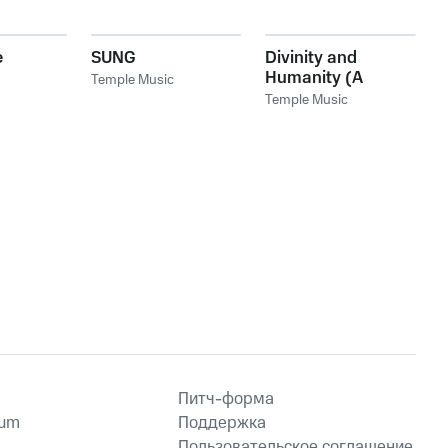
e
SUNG
Divinity and
Humanity (A
Temple Music
Fragment)
Temple Music
Питч-форма
ium
Поддержка
Пользовательское соглашение