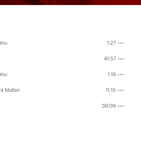
You
1:27
41:57
You
1:19
nt Matter
11:15
38:09