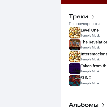
Треки
По популярности
Level One
Temple Music
The Revelation
Temple Music
Interemociona
Temple Music
Taken from the
Temple Music
SUNG
Temple Music
Альбомы