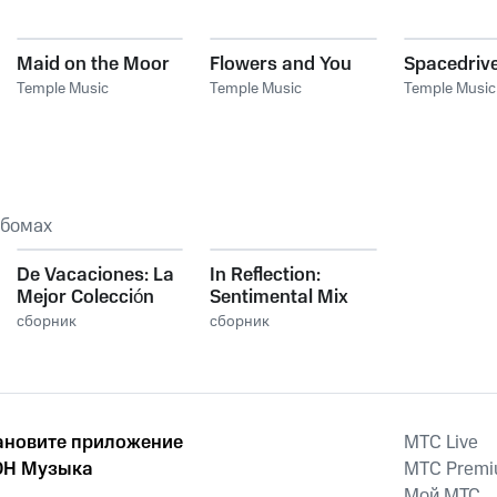
Maid on the Moor
Flowers and You
Spacedriv
Temple Music
Temple Music
Temple Music
ьбомах
De Vacaciones: La
In Reflection:
Mejor Colección
Sentimental Mix
para Viajar
сборник
сборник
ановите приложение
MTС Live
Н Музыка
MTС Prem
Мой МТС