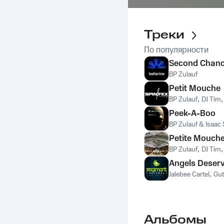
Треки
По популярности
Second Chan
BP Zulauf
Petit Mouche
BP Zulauf
,
DJ Tim
Peek-A-Boo
BP Zulauf & Isaac 
Petite Mouch
BP Zulauf
,
DJ Tim
Angels Deserv
Jalebee Cartel
,
Gut
Альбомы