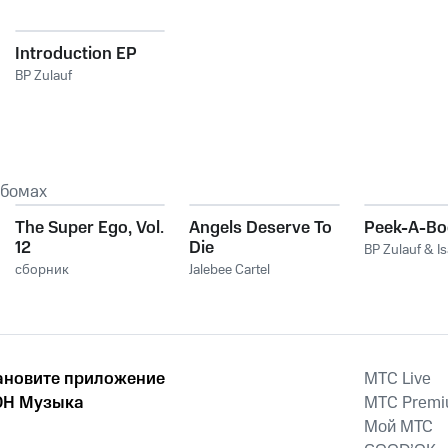
Introduction EP
BP Zulauf
ьбомах
The Super Ego, Vol.
Angels Deserve To
Peek-A-Bo
12
Die
BP Zulauf & I
сборник
Jalebee Cartel
ановите приложение
MTС Live
Н Музыка
MTС Prem
Мой МТС