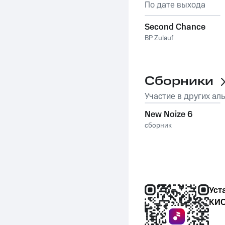
По дате выхода
Second Chance
BP Zulauf
Сборники
Участие в других ал
New Noize 6
сборник
Уст
КИО