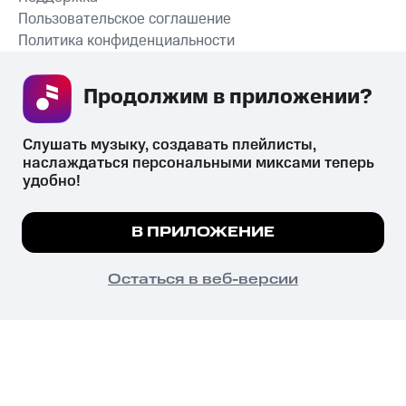
Пользовательское соглашение
Политика конфиденциальности
Рекомендательные технологии
Продолжим в приложении? 
СКАЧАТЬ ПРИЛОЖЕНИЕ
Слушать музыку, создавать плейлисты, 
наслаждаться персональными миксами теперь 
удобно!
Незаконное потребление наркотических средств,
психотропных веществ, их аналогов причиняет вред здоровью,
Мы используем куки, чтобы на сайте все
В ПРИЛОЖЕНИЕ
их незаконный оборот запрещён и влечёт установленную
работало.
Подробнее
законодательством ответственность.
© 2026 ООО «КИОН».
ПОНЯТНО
Остаться в веб-версии
Все права защищены
18+
Главная
В приложение
Избранное