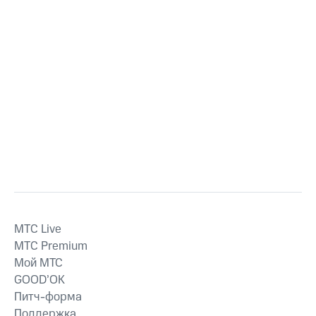
MTС Live
MTС Premium
Мой МТС
GOOD’OK
Питч-форма
Поддержка