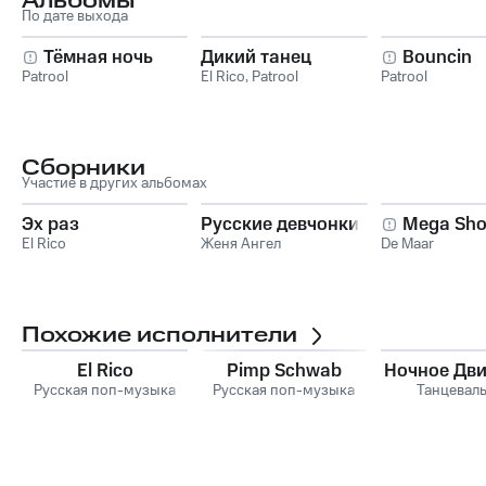
Альбомы
По дате выхода
Тёмная ночь
Дикий танец
Bouncin
Patrool
El Rico
,
Patrool
Patrool
Сборники
Участие в других альбомах
Эх раз
Русские девчонки
Mega Sh
El Rico
Женя Ангел
De Maar
Похожие исполнители
El Rico
Pimp Schwab
Ночное Дв
Русская поп-музыка
Русская поп-музыка
Танцевал