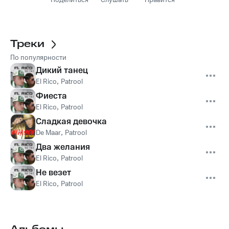
Поделиться
Слушать
Нравится
Треки
По популярности
Дикий танец
El Rico
,
Patrool
Фиеста
El Rico
,
Patrool
Сладкая девочка
De Maar
,
Patrool
Два желания
El Rico
,
Patrool
Не везет
El Rico
,
Patrool