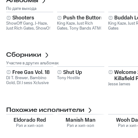
Альбомы
По дате выхода
Shooters
Push the Button
Buddah L
ShowOff Gang
,
J-Haze
,
King Kaze
,
Just Rich
King Kaze
,
Just 
Just Rich Gates
,
ShowOff
Gates
,
Tony Bands ATMG
Gates
Stoner
Сборники
Участие в других альбомах
Free Gas Vol. 18
Shut Up
Welcome 
DJ T. Brewer
,
Bambino
Tony Hostile
Killafield 
Gold
,
DJ J sess Xclusive
Jesse James
Похожие исполнители
Eldorado Red
Manish Man
Wooh Da
Рэп и хип-хоп
Рэп и хип-хоп
Рэп и хип