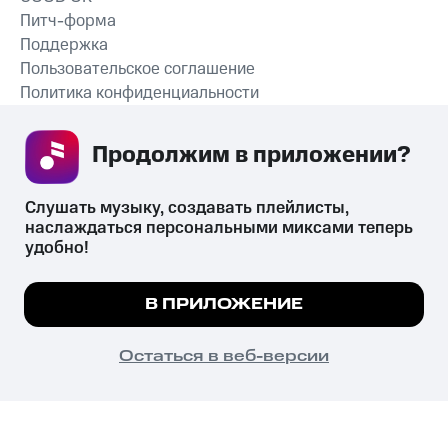
Питч-форма
Поддержка
Пользовательское соглашение
Политика конфиденциальности
Рекомендательные технологии
Продолжим в приложении? 
СКАЧАТЬ ПРИЛОЖЕНИЕ
Слушать музыку, создавать плейлисты, 
наслаждаться персональными миксами теперь 
удобно!
Незаконное потребление наркотических средств,
психотропных веществ, их аналогов причиняет вред здоровью,
Мы используем куки, чтобы на сайте все
В ПРИЛОЖЕНИЕ
их незаконный оборот запрещён и влечёт установленную
работало.
Подробнее
законодательством ответственность.
© 2026 ООО «КИОН».
ПОНЯТНО
Остаться в веб-версии
Все права защищены
18+
Главная
В приложение
Избранное