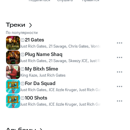
Поделиться
Слушать
Нравится
Треки
По популярности
21 Gates
Just Rich Gates
,
21 Savage
,
Chris Gates
,
Vonte Gates
Plug Name Shaq
Just Rich Gates
,
21 Savage
,
Skeezy JCE
,
Just Rich Gates feat. 2
My Bitxh Slime
King Kaze
,
Just Rich Gates
For Da Squad
Just Rich Gates
,
JCE Jizzle Kruger
,
Just Rich Gates feat. JCE Jizzl
100 Shots
Just Rich Gates
,
JCE Jizzle Kruger
,
Just Rich Gates feat. JCE Jizzl