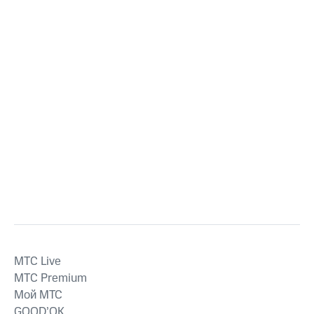
MTС Live
MTС Premium
Мой МТС
GOOD’OK