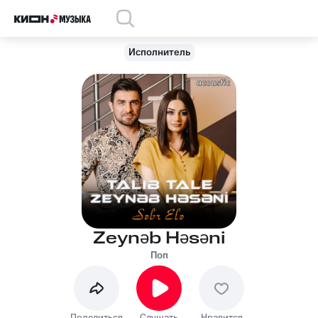
Исполнитель
Zeynəb Həsəni
Поп