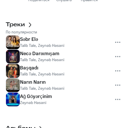
Поделиться
Слушать
Нравится
Треки
По популярности
Səbr Elə
Talib Tale
,
Zeynəb Həsəni
Necə Darıxmışam
Talib Tale
,
Zeynəb Həsəni
Başqadı
Talib Tale
,
Zeynəb Həsəni
Narın Narın
Talib Tale
,
Zeynəb Həsəni
Ağ Göyərçinim
Zeynəb Həsəni