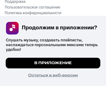
Поддержка
Пользовательское соглашение
Политика конфиденциальности
Рекомендательные технологии
Продолжим в приложении? 
СКАЧАТЬ ПРИЛОЖЕНИЕ
Слушать музыку, создавать плейлисты, 
наслаждаться персональными миксами теперь 
удобно!
Незаконное потребление наркотических средств,
психотропных веществ, их аналогов причиняет вред здоровью,
Мы используем куки, чтобы на сайте все
В ПРИЛОЖЕНИЕ
их незаконный оборот запрещён и влечёт установленную
работало.
Подробнее
законодательством ответственность.
© 2026 ООО «КИОН».
ПОНЯТНО
Остаться в веб-версии
Все права защищены
18+
Главная
В приложение
Избранное