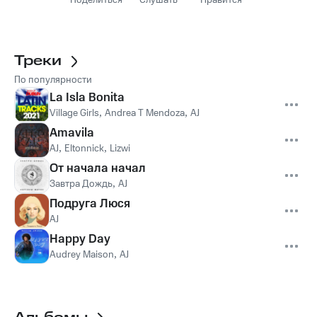
Поделиться
Слушать
Нравится
Треки
По популярности
La Isla Bonita
Village Girls
,
Andrea T Mendoza
,
AJ
Amavila
AJ
,
Eltonnick
,
Lizwi
От начала начал
Завтра Дождь
,
AJ
Подруга Люся
AJ
Happy Day
Audrey Maison
,
AJ