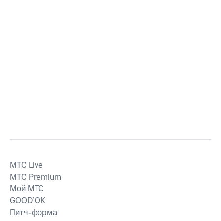
MTС Live
MTС Premium
Мой МТС
GOOD’OK
Питч-форма