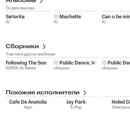
Альбомы
По дате выхода
Señorita
Machette
Can u be mi
AJ
AJ
AJ
Сборники
Участие в других альбомах
Following The Sun
Public Dance, Vol. 7
Public Dan
SUPER-Hi
,
Neeka
сборник
сборник
Похожие исполнители
Cafe De Anatolia
Jay Park
Holed C
Хаус
K-Pop
Электрон