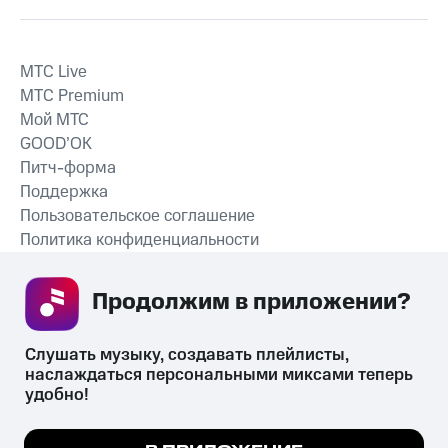
MTС Live
MTС Premium
Мой МТС
GOOD’OK
Питч-форма
Поддержка
Пользовательское соглашение
Политика конфиденциальности
Рекомендательные технологии
Продолжим в приложении? 
СКАЧАТЬ ПРИЛОЖЕНИЕ
Слушать музыку, создавать плейлисты, 
наслаждаться персональными миксами теперь 
удобно!
Незаконное потребление наркотических средств,
психотропных веществ, их аналогов причиняет вред здоровью,
Мы используем куки, чтобы на сайте все