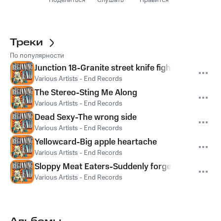
Поделиться
Слушать
Нравится
Треки
По популярности
Junction 18-Granite street knife fight
Various Artists - End Records
The Stereo-Sting Me Along
Various Artists - End Records
Dead Sexy-The wrong side
Various Artists - End Records
Yellowcard-Big apple heartache
Various Artists - End Records
Sloppy Meat Eaters-Suddenly forget
Various Artists - End Records