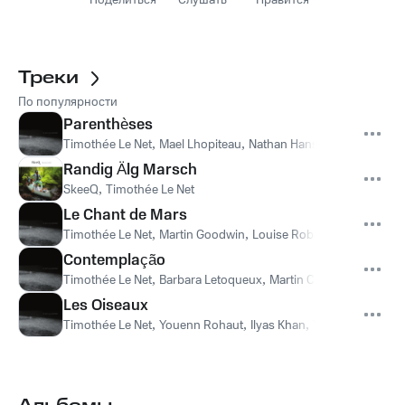
Поделиться
Слушать
Нравится
Треки
По популярности
Parenthèses
Timothée Le Net
,
Mael Lhopiteau
,
Nathan Hanson
,
Janick Marti
Randig Älg Marsch
SkeeQ
,
Timothée Le Net
Le Chant de Mars
Timothée Le Net
,
Martin Goodwin
,
Louise Robard Jeff Alluin
Contemplação
Timothée Le Net
,
Barbara Letoqueux
,
Martin Chapron
,
Antoine
Les Oiseaux
Timothée Le Net
,
Youenn Rohaut
,
Ilyas Khan
,
Yann Le Bozec
,
S