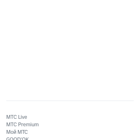
MTС Live
MTС Premium
Мой МТС
GOOD’OK