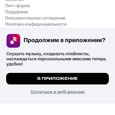
Питч-форма
Поддержка
Пользовательское соглашение
Политика конфиденциальности
Рекомендательные технологии
Продолжим в приложении? 
СКАЧАТЬ ПРИЛОЖЕНИЕ
Слушать музыку, создавать плейлисты, 
наслаждаться персональными миксами теперь 
удобно!
Незаконное потребление наркотических средств,
психотропных веществ, их аналогов причиняет вред здоровью,
Мы используем куки, чтобы на сайте все
В ПРИЛОЖЕНИЕ
их незаконный оборот запрещён и влечёт установленную
работало.
Подробнее
законодательством ответственность.
© 2026 ООО «КИОН».
ПОНЯТНО
Остаться в веб-версии
Все права защищены
18+
Главная
В приложение
Избранное