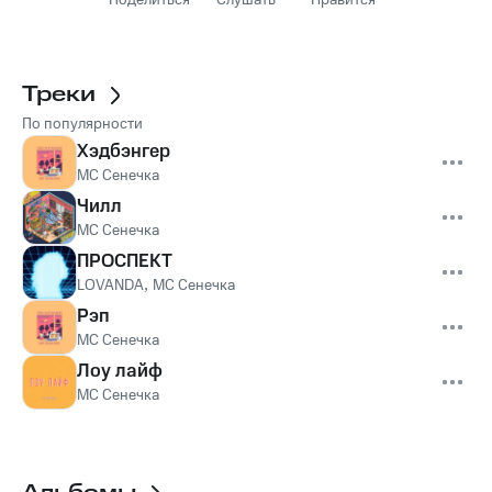
Поделиться
Слушать
Нравится
Треки
По популярности
Хэдбэнгер
МС Сенечка
Чилл
МС Сенечка
ПРОСПЕКТ
LOVANDA
,
МС Сенечка
Рэп
МС Сенечка
Лоу лайф
МС Сенечка