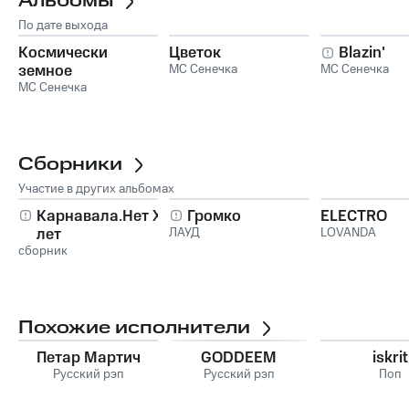
Альбомы
По дате выхода
Космически
Цветок
Blazin'
земное
МС Сенечка
МС Сенечка
приключение
МС Сенечка
Сборники
Участие в других альбомах
Карнавала.Нет XX
Громко
ELECTRO
лет
ЛАУД
LOVANDA
сборник
Похожие исполнители
Петар Мартич
GODDEEM
iskrit
Русский рэп
Русский рэп
Поп