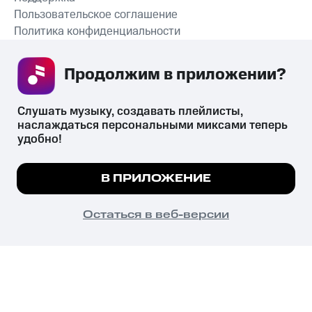
Пользовательское соглашение
Политика конфиденциальности
Рекомендательные технологии
Продолжим в приложении? 
СКАЧАТЬ ПРИЛОЖЕНИЕ
Слушать музыку, создавать плейлисты, 
наслаждаться персональными миксами теперь 
удобно!
Незаконное потребление наркотических средств,
психотропных веществ, их аналогов причиняет вред здоровью,
Мы используем куки, чтобы на сайте все
В ПРИЛОЖЕНИЕ
их незаконный оборот запрещён и влечёт установленную
работало.
Подробнее
законодательством ответственность.
© 2026 ООО «КИОН».
ПОНЯТНО
Остаться в веб-версии
Все права защищены
18+
Главная
В приложение
Избранное