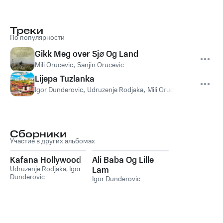
Треки
По популярности
Gikk Meg over Sjø Og Land
Mili Orucevic
,
Sanjin Orucevic
Lijepa Tuzlanka
Igor Dunderovic
,
Udruzenje Rodjaka
,
Mili Orucevic
,
Almir Mesk
Сборники
Участие в других альбомах
Kafana Hollywood
Ali Baba Og Lille
Udruzenje Rodjaka
,
Igor
Lam
Dunderovic
Igor Dunderovic