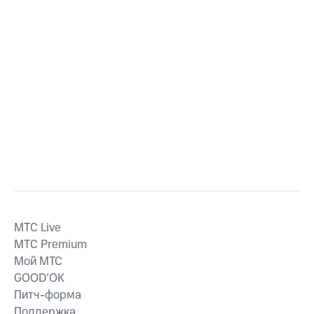
MTС Live
MTС Premium
Мой МТС
GOOD’OK
Питч-форма
Поддержка