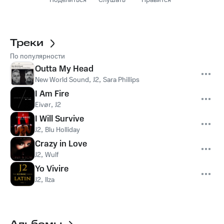
Поделиться
Слушать
Нравится
Треки
По популярности
Outta My Head
New World Sound
,
J2
,
Sara Phillips
I Am Fire
Eivør
,
J2
I Will Survive
J2
,
Blu Holliday
Crazy in Love
J2
,
Wulf
Yo Vivire
J2
,
Ilza