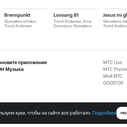
Brennpunkt
Lovsang 81
Jesus mi g
Storsalens minikor
,
Trond Andersen
,
Arne
Storsalens mi
Trond Andersen
Domnerus
,
Storsalens
Trond Anders
minikor
ановите приложение
MTС Live
Н Музыка
MTС Prem
Мой МТС
GOOD’OK
наркотических средств, психотропных веществ, их аналогов причиня
ьзуем куки, чтобы на сайте все работало.
Подробнее
ПО
тельством ответственность.
е права защищены