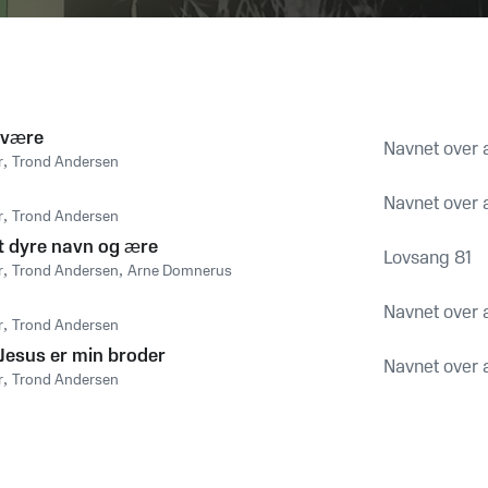
n være
Navnet over a
r
,
Trond Andersen
Navnet over a
r
,
Trond Andersen
tt dyre navn og ære
Lovsang 81
r
,
Trond Andersen
,
Arne Domnerus
Navnet over a
r
,
Trond Andersen
 Jesus er min broder
Navnet over a
r
,
Trond Andersen