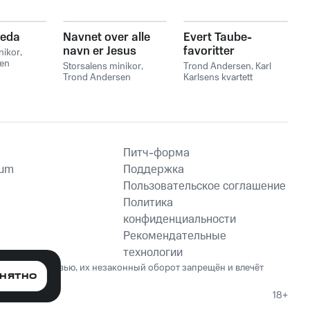
leda
Navnet over alle
Evert Taube-
navn er Jesus
favoritter
nikor
,
en
Storsalens minikor
,
Trond Andersen
,
Karl
Trond Andersen
Karlsens kvartett
Питч-форма
ium
Поддержка
Пользовательское соглашение
Политика
конфиденциальности
Рекомендательные
технологии
ет вред здоровью, их незаконный оборот запрещён и влечёт
НЯТНО
18+