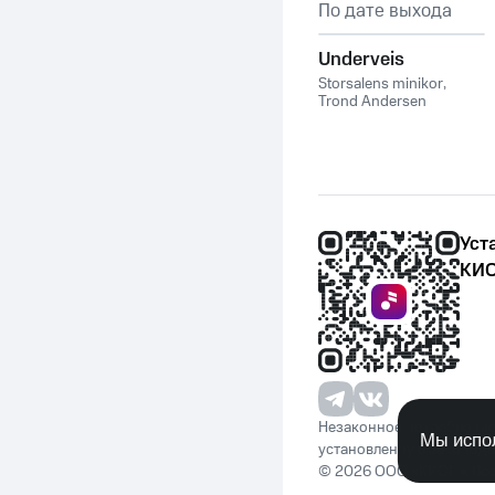
По дате выхода
Underveis
Storsalens minikor
,
Trond Andersen
Уст
КИО
Незаконное потребление 
Мы испол
установленную законода
© 2026 ООО «КИОН». Вс