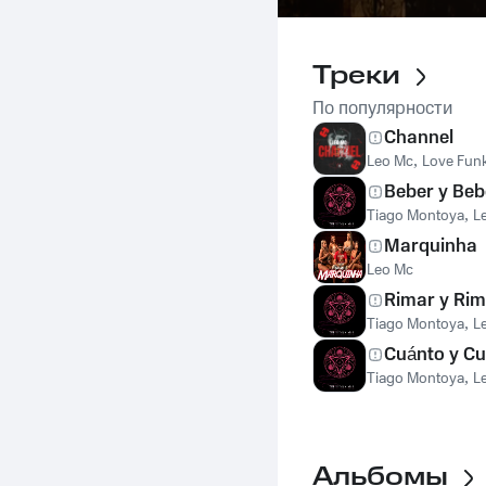
Треки
По популярности
Channel
Leo Mc
,
Love Fun
Beber y Beb
Tiago Montoya
,
L
Marquinha
Leo Mc
Rimar y Rim
Tiago Montoya
,
L
Cuánto y C
Tiago Montoya
,
L
Альбомы