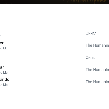
Сингл
k
er
The Humani
eo Mc
Сингл
ar
The Humani
eo Mc
uándo
The Humani
eo Mc