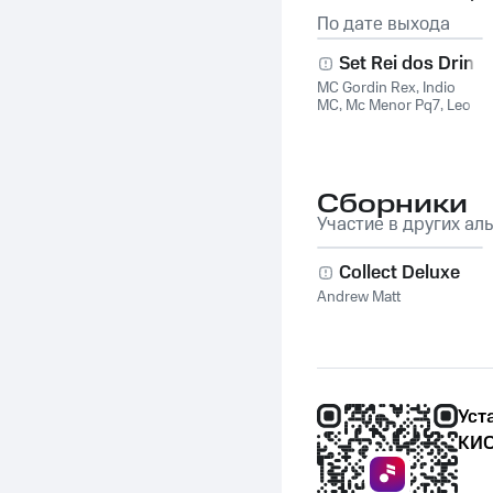
По дате выхода
Set Rei dos Drink
MC Gordin Rex
,
Indio
MC
,
Mc Menor Pq7
,
Leo
Mc
Сборники
Участие в других ал
Collect Deluxe
Andrew Matt
Уст
КИО