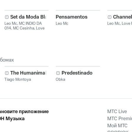
s
Set da Moda Black
Pensamentos
Channel
Leo Mc
,
MC INDIO DA
Leo Mc
Leo Mc
,
Love 
014
,
MC Cesinha
,
Love
Funk
ьбомах
The Humanimal
Predestinado
Tiago Montoya
Obka
ановите приложение
MTС Live
Н Музыка
MTС Prem
Мой МТС