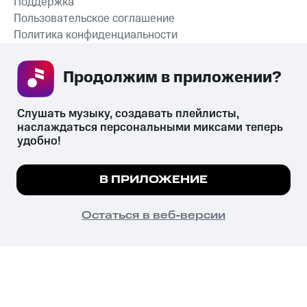
Поддержка
Пользовательское соглашение
Политика конфиденциальности
Рекомендательные технологии
Продолжим в приложении? 
СКАЧАТЬ ПРИЛОЖЕНИЕ
Слушать музыку, создавать плейлисты, 
наслаждаться персональными миксами теперь 
удобно!
Незаконное потребление наркотических средств,
психотропных веществ, их аналогов причиняет вред здоровью,
Мы используем куки, чтобы на сайте все
В ПРИЛОЖЕНИЕ
их незаконный оборот запрещён и влечёт установленную
работало.
Подробнее
законодательством ответственность.
© 2026 ООО «КИОН».
ПОНЯТНО
Остаться в веб-версии
Все права защищены
18+
Главная
В приложение
Избранное