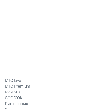
MTС Live
MTС Premium
Мой МТС
GOOD’OK
Питч-форма