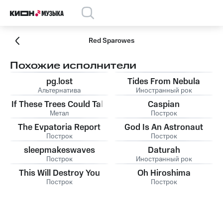
Red Sparowes
Похожие исполнители
pg.lost
Tides From Nebula
Альтернатива
Иностранный рок
If These Trees Could Talk
Caspian
Метал
Построк
The Evpatoria Report
God Is An Astronaut
Построк
Построк
sleepmakeswaves
Daturah
Построк
Иностранный рок
This Will Destroy You
Oh Hiroshima
Построк
Построк