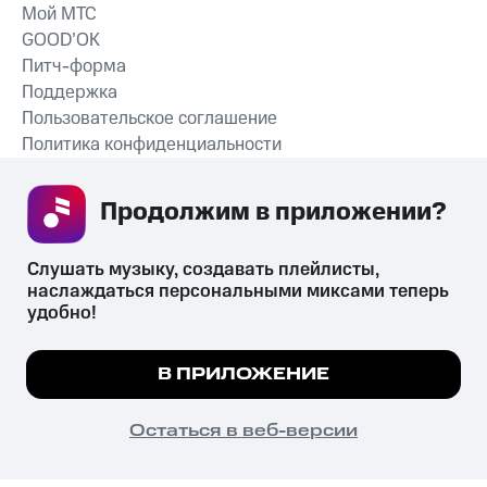
Мой МТС
GOOD’OK
Питч-форма
Поддержка
Пользовательское соглашение
Политика конфиденциальности
Рекомендательные технологии
Продолжим в приложении? 
СКАЧАТЬ ПРИЛОЖЕНИЕ
Слушать музыку, создавать плейлисты, 
наслаждаться персональными миксами теперь 
удобно!
Незаконное потребление наркотических средств,
психотропных веществ, их аналогов причиняет вред здоровью,
Мы используем куки, чтобы на сайте все
В ПРИЛОЖЕНИЕ
их незаконный оборот запрещён и влечёт установленную
работало.
Подробнее
законодательством ответственность.
© 2026 ООО «КИОН».
ПОНЯТНО
Остаться в веб-версии
Все права защищены
18+
Главная
В приложение
Избранное