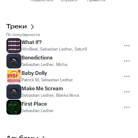
Поделиться
Слушать
Нравится
Треки
По популярности
What If?
AfroBeat
,
Sebastian Ledher
,
Satur9
Benedictions
Sebastian Ledher
,
Micha
Baby Dolly
Patrick M
,
Sebastian Ledher
Make Me Scream
Sebastian Ledher
,
Blanka Nova
First Place
Sebastian Ledher