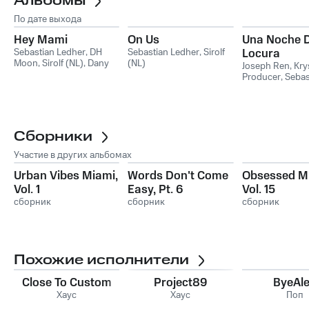
Альбомы
По дате выхода
Hey Mami
On Us
Una Noche 
Sebastian Ledher
,
DH
Sebastian Ledher
,
Sirolf
Locura
Moon
,
Sirolf (NL)
,
Dany
(NL)
Joseph Ren
,
Kry
Gómez
Producer
,
Sebas
Ledher
Сборники
Участие в других альбомах
Urban Vibes Miami,
Words Don't Come
Obsessed Mu
Vol. 1
Easy, Pt. 6
Vol. 15
сборник
сборник
сборник
Похожие исполнители
Close To Custom
Project89
ByeAl
Хаус
Хаус
Поп