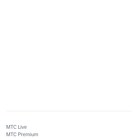
MTС Live
MTС Premium