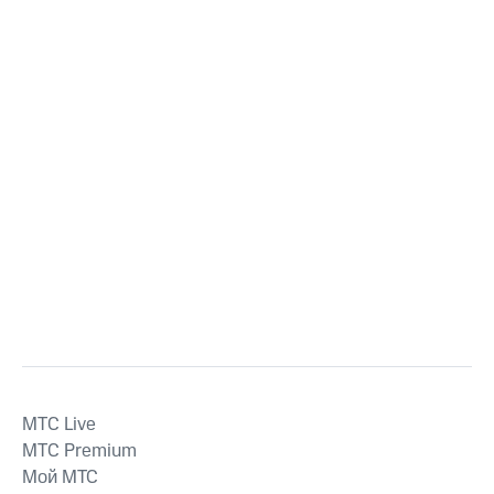
MTС Live
MTС Premium
Мой МТС