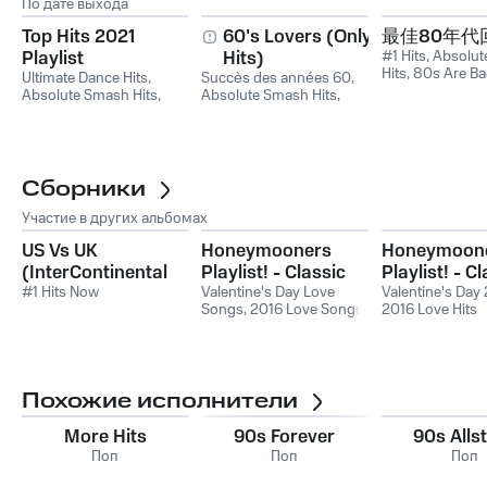
По дате выхода
Top Hits 2021
60's Lovers (Only
最佳80年代
Playlist
Hits)
#1 Hits
,
Absolut
Hits
,
80s Are Ba
Ultimate Dance Hits
,
Succès des années 60
,
Absolute Smash Hits
,
Absolute Smash Hits
,
Cardio Hits! Workout
The 60's Pop Band
Сборники
Участие в других альбомах
US Vs UK
Honeymooners
Honeymoon
(InterContinental
Playlist! - Classic
Playlist! - C
Hits)
#1 Hits Now
Love Songs
Valentine's Day Love
Love Songs
Valentine's Day
Songs
,
2016 Love Songs
2016 Love Hits
Похожие исполнители
More Hits
90s Forever
90s Alls
Поп
Поп
Поп