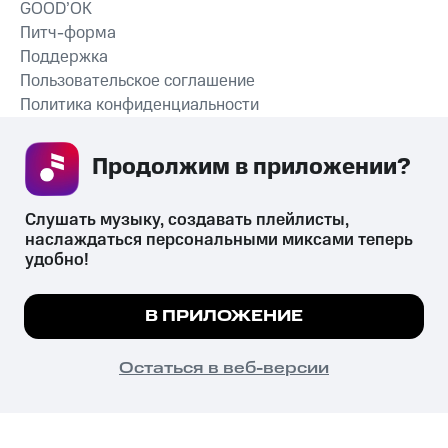
GOOD’OK
Питч-форма
Поддержка
Пользовательское соглашение
Политика конфиденциальности
Рекомендательные технологии
Продолжим в приложении? 
СКАЧАТЬ ПРИЛОЖЕНИЕ
Слушать музыку, создавать плейлисты, 
наслаждаться персональными миксами теперь 
удобно!
Незаконное потребление наркотических средств,
психотропных веществ, их аналогов причиняет вред здоровью,
Мы используем куки, чтобы на сайте все
В ПРИЛОЖЕНИЕ
их незаконный оборот запрещён и влечёт установленную
работало.
Подробнее
законодательством ответственность.
© 2026 ООО «КИОН».
ПОНЯТНО
Остаться в веб-версии
Все права защищены
18+
Главная
В приложение
Избранное