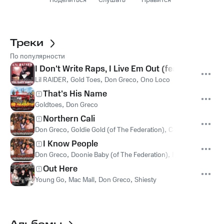
Поделиться
Слушать
Нравится
Треки
По популярности
I Don't Write Raps, I Live Em Out (feat. Gold To
Lil RAIDER
,
Gold Toes
,
Don Greco
,
Ono Loco
That's His Name
Goldtoes
,
Don Greco
Northern Cali
Don Greco
,
Goldie Gold (of The Federation)
,
C-Bo
,
Goldie Gold
I Know People
Don Greco
,
Doonie Baby (of The Federation)
,
Big Nige
,
Doonie
Out Here
Young Go
,
Mac Mall
,
Don Greco
,
Shiesty