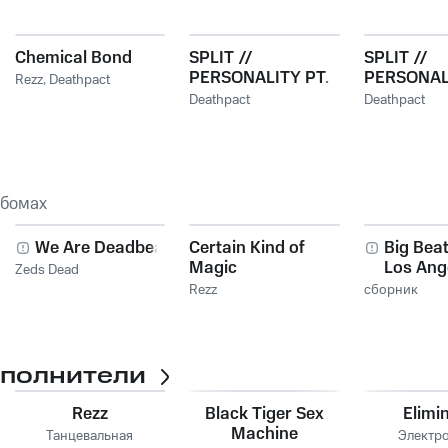
Chemical Bond
SPLIT //
SPLIT //
PERSONALITY PT.
PERSONAL
Rezz
,
Deathpact
02
Deathpact
Deathpact
ьбомах
We Are Deadbeats
Certain Kind of
Big Beat
Magic
Los Ang
Zeds Dead
Rezz
сборник
сполнители
Rezz
Black Tiger Sex
Elimi
Machine
Танцевальная
Электр