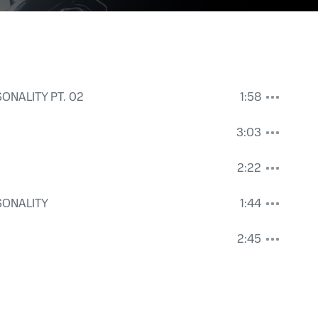
SONALITY PT. 02
1:58
3:03
2:22
RSONALITY
1:44
2:45