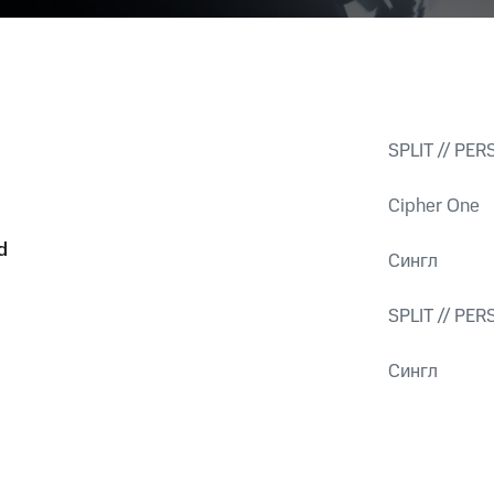
SPLIT // PER
Cipher One
d
Сингл
SPLIT // PE
Сингл