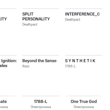
SPLIT
INTERFERENCE_03
ITY
PERSONALITY
Deathpact
Deathpact
 Ignition:
Beyond the Senses
S Y N T H E T I K
eles
Rezz
1788-L
nate
1788-L
One True God
оника
Электроника
Электроника