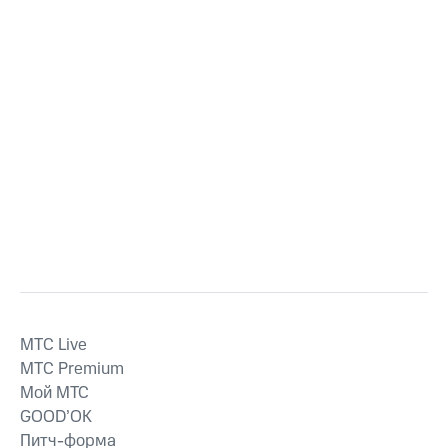
MTС Live
MTС Premium
Мой МТС
GOOD’OK
Питч-форма