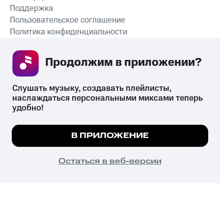
Поддержка
Пользовательское соглашение
Политика конфиденциальности
Рекомендательные технологии
Продолжим в приложении? 
СКАЧАТЬ ПРИЛОЖЕНИЕ
Слушать музыку, создавать плейлисты, 
наслаждаться персональными миксами теперь 
удобно!
Незаконное потребление наркотических средств,
психотропных веществ, их аналогов причиняет вред здоровью,
Мы используем куки, чтобы на сайте все
В ПРИЛОЖЕНИЕ
их незаконный оборот запрещён и влечёт установленную
работало.
Подробнее
законодательством ответственность.
© 2026 ООО «КИОН».
ПОНЯТНО
Остаться в веб-версии
Все права защищены
18+
Главная
В приложение
Избранное