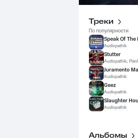
Треки
По популярности
Speak Of The 
Audiopathik
Stutter
Audiopathik
,
Plan
Juramento Ma
Audiopathik
Geez
Audiopathik
Slaughter Ho
Audiopathik
Альбомы