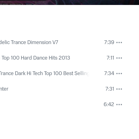
elic Trance Dimension V7
7:39
 Top 100 Hard Dance Hits 2013
7:11
rance Dark Hi Tech Top 100 Best Selling Chart Hits + DJ Mix
7:34
nter
7:31
6:42