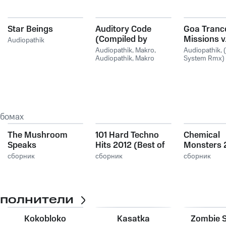
Star Beings
Auditory Code
Goa Tranc
(Compiled by
Missions v.
Audiopathik
Audiopathik and
by Goa Do
Audiopathik
,
Makro
,
Audiopathik
,
Makro)
Audiopathik, Makro
System Rmx)
ьбомах
The Mushroom
101 Hard Techno
Chemical
Speaks
Hits 2012 (Best of
Monsters 
Electronic Dance
сборник
сборник
сборник
Music,
Progressive, Hard
House, Hard
Dance, Hard
сполнители
Trance, Goa, Psy,
Anthems)
Kokobloko
Kasatka
Zombie 