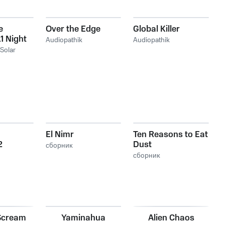
e
Over the Edge
Global Killer
1 Night
Audiopathik
Audiopathik
c
(Solar
El Nimr
Ten Reasons to Eat
2
Dust
сборник
сборник
Scream
Yaminahua
Alien Chaos