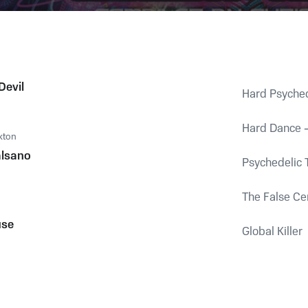
Devil
Hard Psyched
Hard Dance -
kton
lsano
Psychedelic T
The False Ce
use
Global Killer