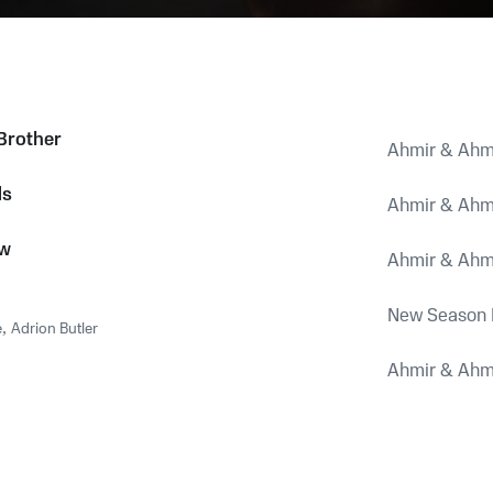
Brother
Ahmir & Ahm
ds
Ahmir & Ahm
ow
Ahmir & Ahm
New Season I
e
,
Adrion Butler
Ahmir & Ahm