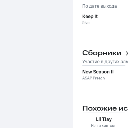
По дате выхода
Keep It
5ive
Сборники
Участие в других ал
New Season II
ASAP Preach
Похожие и
Lil TJay
Рэп и хип-хоп