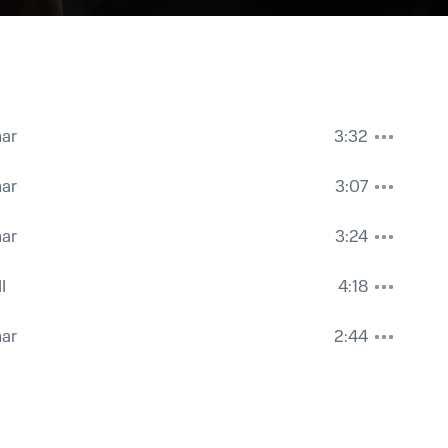
ar
3:32
ar
3:07
ar
3:24
I
4:18
ar
2:44