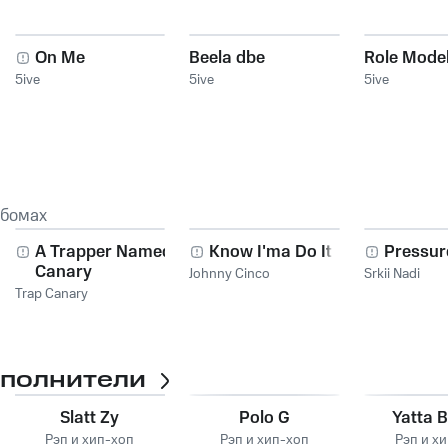
On Me
Beela dbe
Role Mode
5ive
5ive
5ive
ьбомах
A Trapper Named
Know I'ma Do It
Pressur
Canary
Johnny Cinco
Srkii Nadi
Trap Canary
сполнители
Slatt Zy
Polo G
Yatta 
Рэп и хип-хоп
Рэп и хип-хоп
Рэп и х