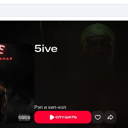
5ive
Рэп и хип-хоп
СЛУШАТЬ