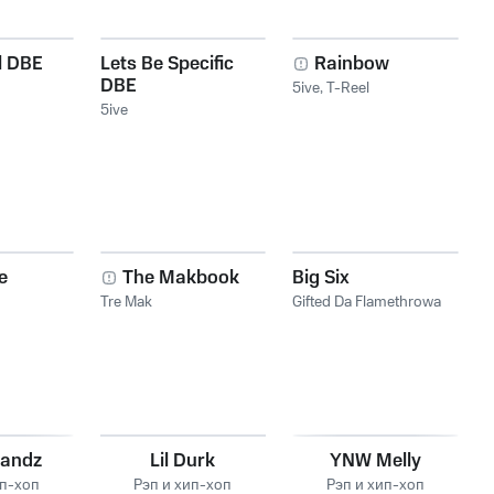
l DBE
Lets Be Specific
Rainbow
DBE
5ive
,
T-Reel
5ive
e
The Makbook
Big Six
Tre Mak
Gifted Da Flamethrowa
Bandz
Lil Durk
YNW Melly
ип-хоп
Рэп и хип-хоп
Рэп и хип-хоп