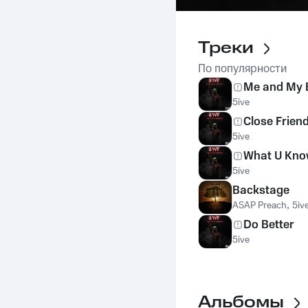
Треки
По популярности
Me and My 
5ive
Close Frien
5ive
What U Kn
5ive
Backstage
ASAP Preach
,
5iv
Do Better
5ive
Альбомы