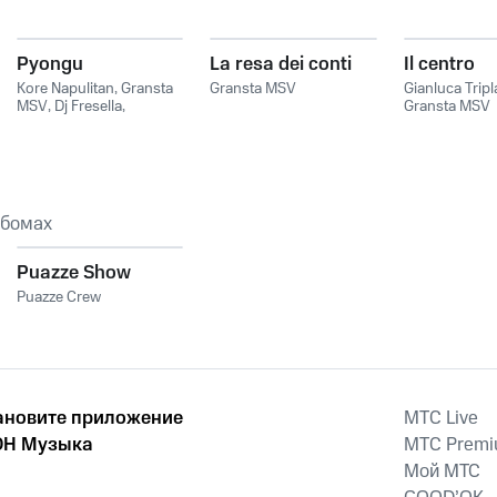
Pyongu
La resa dei conti
Il centro
Kore Napulitan
,
Gransta
Gransta MSV
Gianluca Tripla
MSV
,
Dj Fresella
,
Gransta MSV
Giovanni Imparato
ьбомах
Puazze Show
Puazze Crew
ановите приложение
MTС Live
Н Музыка
MTС Prem
Мой МТС