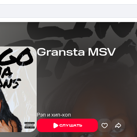
Gransta MSV
Рэп и хип-хоп
СЛУШАТЬ