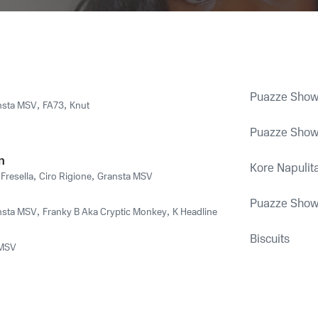
Puazze Sho
nsta MSV
,
FA73
,
Knut
Puazze Sho
n
Kore Napulit
 Fresella
,
Ciro Rigione
,
Gransta MSV
Puazze Sho
nsta MSV
,
Franky B Aka Cryptic Monkey
,
K Headline
Biscuits
 MSV