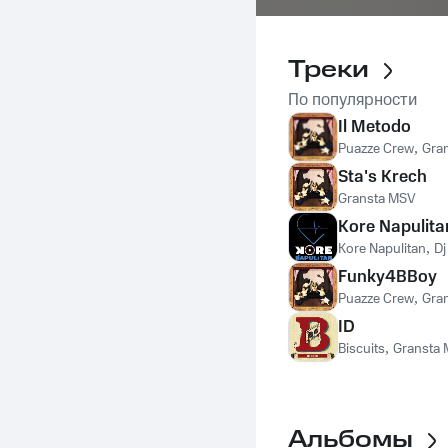
Треки
По популярности
Il Metodo
Puazze Crew
,
Gra
Sta's Krech
Gransta MSV
Kore Napulita
Kore Napulitan
,
Dj
Funky4BBoy
Puazze Crew
,
Gra
ID
Biscuits
,
Gransta
Альбомы