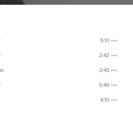
w
5:51
w
2:42
an
3:45
w
5:46
4:10