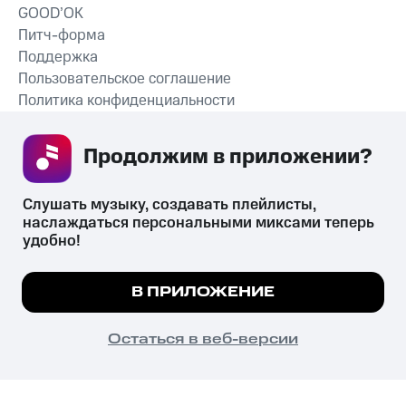
GOOD’OK
Питч-форма
Поддержка
Пользовательское соглашение
Политика конфиденциальности
Рекомендательные технологии
Продолжим в приложении? 
СКАЧАТЬ ПРИЛОЖЕНИЕ
Слушать музыку, создавать плейлисты, 
наслаждаться персональными миксами теперь 
удобно!
Незаконное потребление наркотических средств,
психотропных веществ, их аналогов причиняет вред здоровью,
Мы используем куки, чтобы на сайте все
В ПРИЛОЖЕНИЕ
их незаконный оборот запрещён и влечёт установленную
работало.
Подробнее
законодательством ответственность.
© 2026 ООО «КИОН».
ПОНЯТНО
Остаться в веб-версии
Все права защищены
18+
Главная
В приложение
Избранное