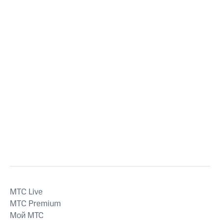
MTС Live
MTС Premium
Мой МТС