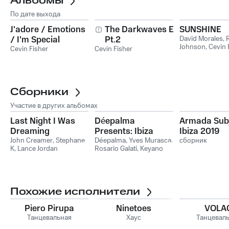
Альбомы
По дате выхода
J'adore / Emotions
The Darkwaves EP
SUNSHINE
/ I'm Special
Pt.2
David Morales
,
Johnson
,
Cevin 
Cevin Fisher
Cevin Fisher
Сборники
Участие в других альбомах
Last Night I Was
Déepalma
Armada Sub
Dreaming
Presents: Ibiza
Ibiza 2019
John Creamer
,
Stephane
Winter Moods
Déepalma
,
Yves Murasca
,
сборник
K
,
Lance Jordan
Rosario Galati
,
Keyano
Похожие исполнители
Piero Pirupa
Ninetoes
VOLA
Танцевальная
Хаус
Танцевал