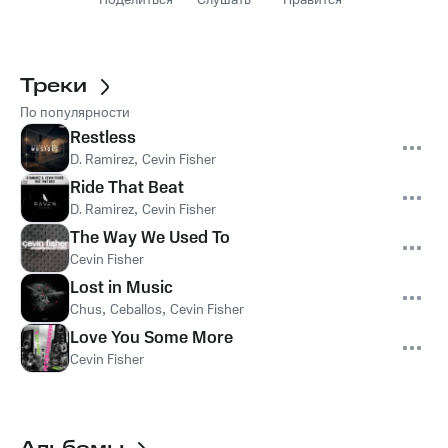
Поделиться
Слушать
Нравится
Треки
По популярности
Restless
D. Ramirez
,
Cevin Fisher
Ride That Beat
D. Ramirez
,
Cevin Fisher
The Way We Used To
Cevin Fisher
Lost in Music
Chus
,
Ceballos
,
Cevin Fisher
Love You Some More
Cevin Fisher