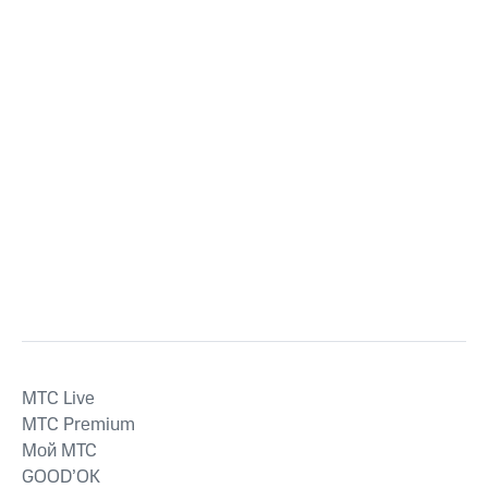
MTС Live
MTС Premium
Мой МТС
GOOD’OK