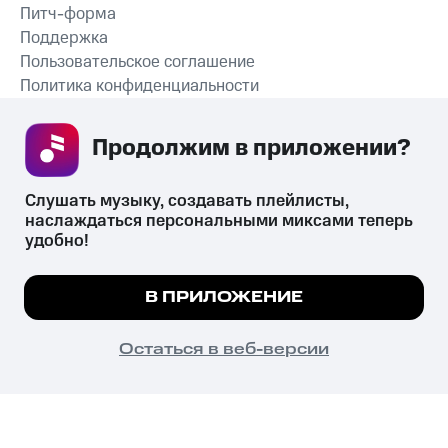
Питч-форма
Поддержка
Пользовательское соглашение
Политика конфиденциальности
Рекомендательные технологии
Продолжим в приложении? 
СКАЧАТЬ ПРИЛОЖЕНИЕ
Слушать музыку, создавать плейлисты, 
наслаждаться персональными миксами теперь 
удобно!
Незаконное потребление наркотических средств,
психотропных веществ, их аналогов причиняет вред здоровью,
Мы используем куки, чтобы на сайте все
В ПРИЛОЖЕНИЕ
их незаконный оборот запрещён и влечёт установленную
работало.
Подробнее
законодательством ответственность.
© 2026 ООО «КИОН».
ПОНЯТНО
Остаться в веб-версии
Все права защищены
18+
Главная
В приложение
Избранное