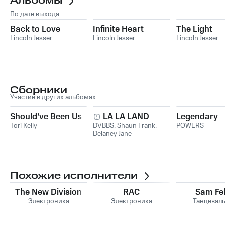
Альбомы
По дате выхода
Back to Love
Infinite Heart
The Light
Lincoln Jesser
Lincoln Jesser
Lincoln Jesser
Сборники
Участие в других альбомах
Should’ve Been Us
LA LA LAND
Legendary
Tori Kelly
DVBBS
,
Shaun Frank
,
POWERS
Delaney Jane
Похожие исполнители
The New Division
RAC
Sam Fe
Электроника
Электроника
Танцевал