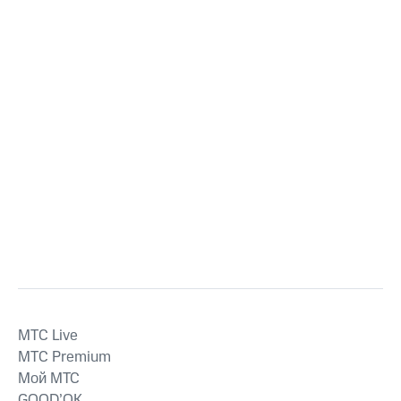
MTС Live
MTС Premium
Мой МТС
GOOD’OK