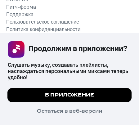
Питч-форма
Поддержка
Пользовательское соглашение
Политика конфиденциальности
Рекомендательные технологии
Продолжим в приложении? 
СКАЧАТЬ ПРИЛОЖЕНИЕ
Слушать музыку, создавать плейлисты, 
наслаждаться персональными миксами теперь 
удобно!
Незаконное потребление наркотических средств,
психотропных веществ, их аналогов причиняет вред здоровью,
Мы используем куки, чтобы на сайте все
В ПРИЛОЖЕНИЕ
их незаконный оборот запрещён и влечёт установленную
работало.
Подробнее
законодательством ответственность.
© 2026 ООО «КИОН».
ПОНЯТНО
Остаться в веб-версии
Все права защищены
18+
Главная
В приложение
Избранное