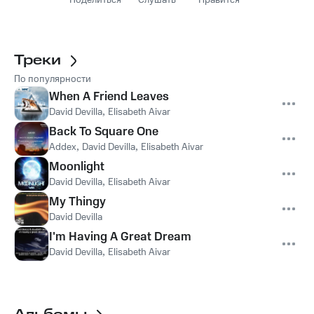
Поделиться
Слушать
Нравится
Треки
По популярности
When A Friend Leaves
David Devilla
,
Elisabeth Aivar
Back To Square One
Addex
,
David Devilla
,
Elisabeth Aivar
Moonlight
David Devilla
,
Elisabeth Aivar
My Thingy
David Devilla
I'm Having A Great Dream
David Devilla
,
Elisabeth Aivar