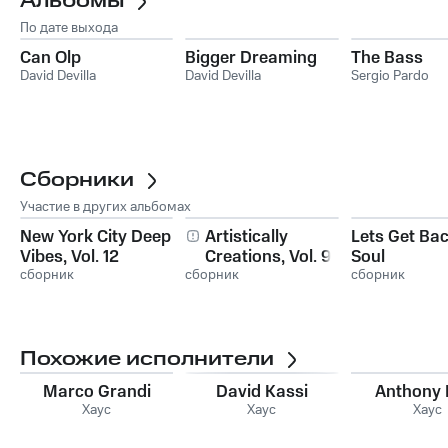
Альбомы
По дате выхода
Can Olp
Bigger Dreaming
The Bass
David Devilla
David Devilla
Sergio Pardo
Сборники
Участие в других альбомах
New York City Deep
Artistically
Lets Get Bac
Vibes, Vol. 12
Creations, Vol. 9
Soul
сборник
сборник
сборник
Похожие исполнители
Marco Grandi
David Kassi
Anthony
Хаус
Хаус
Хаус