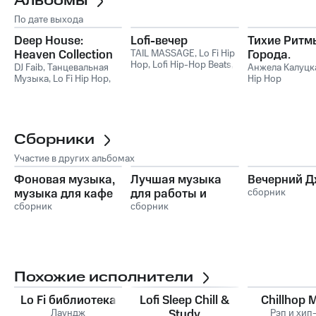
Альбомы
По дате выхода
Deep House:
Lofi-вечер
Тихие Ритм
Heaven Collection
TAIL MASSAGE
,
Lo Fi Hip
Города.
Hop
,
Lofi Hip-Hop Beats
,
Vol.1
DJ Faib
,
Танцевальная
Атмосферна
Анжела Калуцк
Coffe Lofi
,
LOFI
,
LoFi Jazz
Музыка
,
Lo Fi Hip Hop
,
Hip Hop
Hip Hop Му
Deep Houes
,
Chillout
,
Для Учёбы 
Фоновая музыка
Спокойного
Отдыха
Сборники
Участие в других альбомах
Фоновая музыка,
Лучшая музыка
Вечерний Д
музыка для кафе
для работы и
сборник
и ресторанов
сборник
учебы-спокойная
сборник
музыка для фона
Похожие исполнители
Lo Fi библиотека
Lofi Sleep Chill &
Chillhop 
Лаундж
Study
Рэп и хип