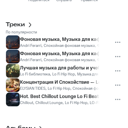
Поделиться
Слушать
Нравится
Треки
По популярности
Фоновая музыка, Музыка для кафе и ресторан
Andri Ferarri
,
Спокойная фоновая музыка
,
Фоновая музыка
Фоновая музыка, Музыка для кафе и рестора
Andri Ferarri
,
Спокойная фоновая музыка
,
Фоновая музыка
Лучшая музыка для работы и учебы-спокойна
Lo Fi библиотека
,
Lo Fi Hip Hop
,
Музыка для учёбы
,
Спокойн
Концентрация И Спокойствие — Lo-Fi Музыка 
ELYSIAN TIDES
,
Lo Fi Hip Hop
,
Спокойная фоновая музыка
,
Hot. Best Chillout Lounge Lo Fi Beats Mix,сп
Chillout
,
Chillout Lounge
,
Lo Fi Hip Hop
,
LO-FI BEATS
,
Спокой