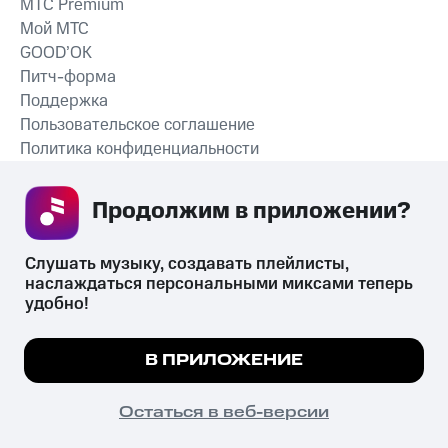
MTС Premium
Мой МТС
GOOD’OK
Питч-форма
Поддержка
Пользовательское соглашение
Политика конфиденциальности
Рекомендательные технологии
Продолжим в приложении? 
СКАЧАТЬ ПРИЛОЖЕНИЕ
Слушать музыку, создавать плейлисты, 
наслаждаться персональными миксами теперь 
удобно!
Незаконное потребление наркотических средств,
психотропных веществ, их аналогов причиняет вред здоровью,
Мы используем куки, чтобы на сайте все
В ПРИЛОЖЕНИЕ
их незаконный оборот запрещён и влечёт установленную
работало.
Подробнее
законодательством ответственность.
© 2026 ООО «КИОН».
ПОНЯТНО
Остаться в веб-версии
Все права защищены
18+
Главная
В приложение
Избранное