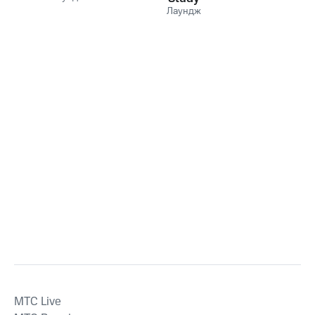
Лаундж
MTС Live